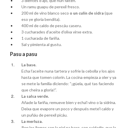
3 dientes d’ajo, que nun falten.
Un ramu guapu de perexil fresco.
200 ml de vino blanco seco
o un culín de sidra
(que
eso ye gloria bendita).
400 ml de caldo de pescáu caseru.
3 cucharades d’aceite d’oliva virxe extra.
1 cucharada de fariña.
Sal y pimienta al gustu.
Pasu a pasu
La base.
Echa l’aceite nuna tartera y sofríe la cebolla y los ajos
hasta que tomen colorín. La cocina empieza a oler y ya
se mete la familia diciendo: “¡güela, qué tas faciendo
que cheira a gloria!”.
La salsa verde.
Añade la fariña, remueve bien y echa’l vino o la sidrina.
Deixa que evapore un poco y después mete’l caldo y
un puñáu de perexil picáu.
La merluza.
Pon los llomos con la piel pa baxo, con cuidadín, que la