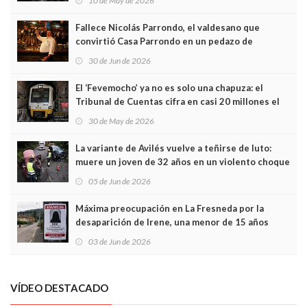
10 de May de 2026
Fallece Nicolás Parrondo, el valdesano que
convirtió Casa Parrondo en un pedazo de
Asturias en Madrid
30 de Jun de 2026
El ‘Fevemocho’ ya no es solo una chapuza: el
Tribunal de Cuentas cifra en casi 20 millones el
sobrecoste de los trenes que no cabían por los
30 de May de 2026
túneles
La variante de Avilés vuelve a teñirse de luto:
muere un joven de 32 años en un violento choque
frontal
05 de Jun de 2026
Máxima preocupación en La Fresneda por la
desaparición de Irene, una menor de 15 años
03 de Jun de 2026
VÍDEO DESTACADO