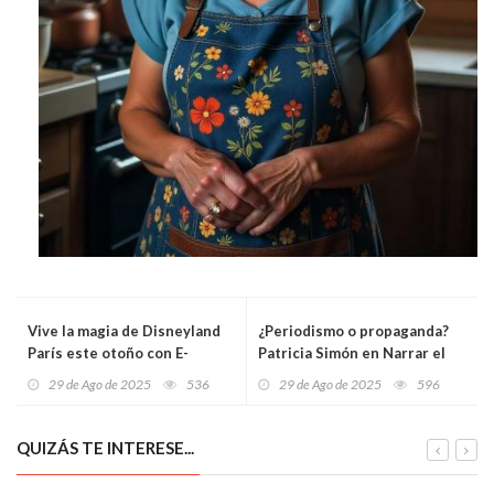
Vive la magia de Disneyland
¿Periodismo o propaganda?
París este otoño con E-
Patricia Simón en Narrar el
TicketPlus
abismo
29 de Ago de 2025
536
29 de Ago de 2025
596
QUIZÁS TE INTERESE...