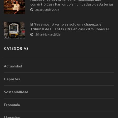
convirtió Casa Parrondo en un pedazo de Asturias
en Madrid
30 de Jun de 2026
El ‘Fevemocho’ ya no es solo una chapuza: el
Tribunal de Cuentas cifra en casi 20 millones el
sobrecoste de los trenes que no cabían por los
30 de May de 2026
túneles
CATEGORÍAS
Actualidad
Deportes
Sostenibilidad
Economía
Magazine