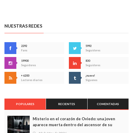
NUESTRAS REDES
2292
5992
Fans
Seguidores
19900
830
Seguidores
Seguidores
+ 6200
¡nuevo!
Lectores diarios
Síguenos
POPULARES
RECIENTES
COMENTADAS
Misterio en el corazón de Oviedo: una joven
aparece muerta dentro del ascensor de su
edificio y las cámaras captan sus últimos minutos