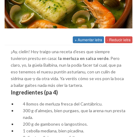
+ Aumentar letra
- Reducir letra
¡Ay, cielín! Hoy traigo una receta d’eses que siempre
tuvieron prestu en casa:
la merluza en salsa verde
. Pero
claro, yo, la güela Balbina, nun la podía facer tal cual, que pa
eso tenemos el nuesu puntín asturianu, con un culín de
sidrina que-y da otra vida. Ya veréis cómo se vos pon la boca
a bailar gaites nada más oler la tartera.
Ingredientes (pa 4)
4 llomos de merluza fresca del Cantábricu.
300 g d’almejes, bien purgaes, que la arena nun presta
nada.
200 g de gambones o langostinos.
1 cebolla mediana, bien picadina.