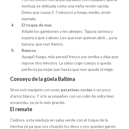
merluza ye delicada como una neña recién nacida.
Deixa que cueza 5-7 minutos a fuegu mediu, ensin
mareala.
El toque de mar.
Añade los gambones y les almejes. Tapa la tartera y
espera a que s’abran. Les que nun quieran abrir… pa la
basura, que nun fiamos.
Reposu.
Apaga’l fuegu, más perexil fresco por enriba y deja que
repose dos minutos. La salsa coge cuerpu y queda
perfecta pa mojar pan hasta que nun quede ni miga.
Conseyu de la güela Balbina
Sirve esti manjarín con unes
patatines cocíes
o un poco
d’arroz blancu. Y si lo acompañes con un culín de sidra bien
escanciáu, ya ye lo más grande.
El remate
Cielinos, esta merluza en salsa verde con el toque de la
tierrina ye pa que vos chupéis los deos y vos queden ganes