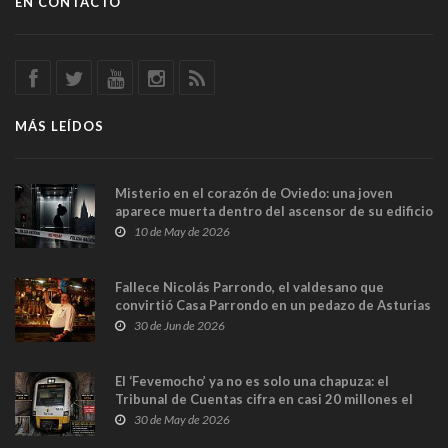
EN CONTACTO
MÁS LEÍDOS
Misterio en el corazón de Oviedo: una joven
aparece muerta dentro del ascensor de su edificio
y las cámaras captan sus últimos minutos
10 de May de 2026
Fallece Nicolás Parrondo, el valdesano que
convirtió Casa Parrondo en un pedazo de Asturias
en Madrid
30 de Jun de 2026
El ‘Fevemocho’ ya no es solo una chapuza: el
Tribunal de Cuentas cifra en casi 20 millones el
sobrecoste de los trenes que no cabían por los
30 de May de 2026
túneles