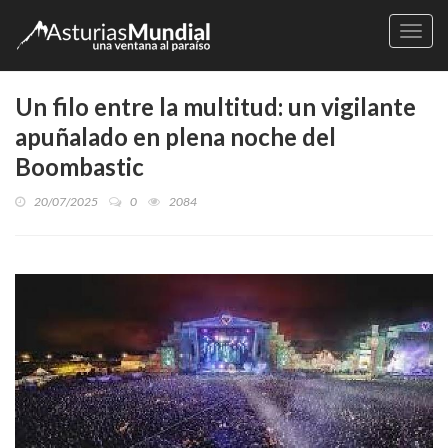
Naveg
Un filo entre la multitud: un vigilante
apuñalado en plena noche del
Boombastic
20/07/2025
0
2084