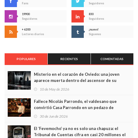
Fans
Seguidores
19900
830
Seguidores
Seguidores
+ 6200
¡nuevo!
Lectores diarios
Síguenos
POPULARES
RECIENTES
COMENTADAS
Misterio en el corazón de Oviedo: una joven
aparece muerta dentro del ascensor de su
edificio y las cámaras captan sus últimos minutos
10 de May de 2026
Fallece Nicolás Parrondo, el valdesano que
convirtió Casa Parrondo en un pedazo de
Asturias en Madrid
30 de Jun de 2026
El ‘Fevemocho’ ya no es solo una chapuza: el
Tribunal de Cuentas cifra en casi 20 millones el