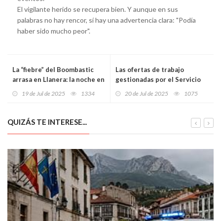
El vigilante herido se recupera bien. Y aunque en sus
palabras no hay rencor, sí hay una advertencia clara: "Podía
haber sido mucho peor".
La “fiebre” del Boombastic
Las ofertas de trabajo
arrasa en Llanera: la noche en
gestionadas por el Servicio
que Estopa, Bad Gyal y Aoki
Público de Empleo aumentan
19 de Jul de 2025
1334
20 de Jul de 2025
1075
hicieron historia bajo el cielo
casi un 10% en un año
asturiano
QUIZÁS TE INTERESE...