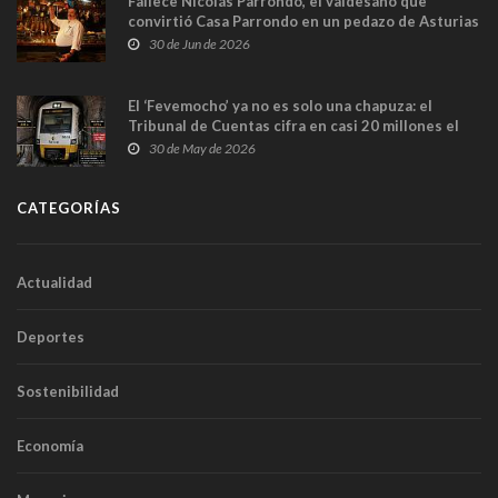
Fallece Nicolás Parrondo, el valdesano que
convirtió Casa Parrondo en un pedazo de Asturias
en Madrid
30 de Jun de 2026
El ‘Fevemocho’ ya no es solo una chapuza: el
Tribunal de Cuentas cifra en casi 20 millones el
sobrecoste de los trenes que no cabían por los
30 de May de 2026
túneles
CATEGORÍAS
Actualidad
Deportes
Sostenibilidad
Economía