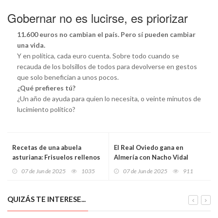
Gobernar no es lucirse, es priorizar
11.600 euros no cambian el país. Pero sí pueden cambiar
una vida.
Y en política, cada euro cuenta. Sobre todo cuando se
recauda de los bolsillos de todos para devolverse en gestos
que solo benefician a unos pocos.
¿Qué prefieres tú?
¿Un año de ayuda para quien lo necesita, o veinte minutos de
lucimiento político?
Recetas de una abuela
El Real Oviedo gana en
asturiana: Frisuelos rellenos
Almería con Nacho Vidal
de carne fritos (esto ye una
como héroe
07 de Jun de 2025
1035
07 de Jun de 2025
911
fantasía asturianizada)
QUIZÁS TE INTERESE...