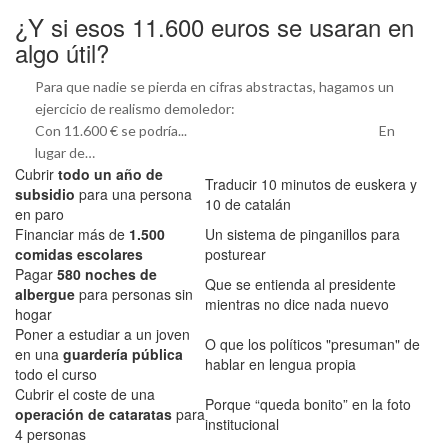
¿Y si esos 11.600 euros se usaran en
algo útil?
Para que nadie se pierda en cifras abstractas, hagamos un
ejercicio de realismo demoledor:
Con 11.600 € se podría... En
lugar de…
Cubrir
todo un año de
Traducir 10 minutos de euskera y
subsidio
para una persona
10 de catalán
en paro
Financiar más de
1.500
Un sistema de pinganillos para
comidas escolares
posturear
Pagar
580 noches de
Que se entienda al presidente
albergue
para personas sin
mientras no dice nada nuevo
hogar
Poner a estudiar a un joven
O que los políticos "presuman" de
en una
guardería pública
hablar en lengua propia
todo el curso
Cubrir el coste de una
Porque “queda bonito” en la foto
operación de cataratas
para
institucional
4 personas