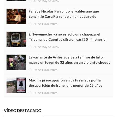
10 de May de 2026
Fallece Nicolás Parrondo, el valdesano que
convirtió Casa Parrondo en un pedazo de
Asturias en Madrid
30 de Jun de 2026
El ‘Fevemocho’ ya no es solo una chapuza: el
Tribunal de Cuentas cifra en casi 20 millones el
sobrecoste de los trenes que no cabían por los
30 de May de 2026
túneles
La variante de Avilés vuelve a teñirse de luto:
muere un joven de 32 años en un violento choque
frontal
05 de Jun de 2026
Máxima preocupación en La Fresneda por la
desaparición de Irene, una menor de 15 años
03 de Jun de 2026
VÍDEO DESTACADO