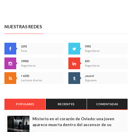
NUESTRAS REDES
2292
5992
Fans
Seguidores
19900
830
Seguidores
Seguidores
+ 6200
¡nuevo!
Lectores diarios
Síguenos
POPULARES
RECIENTES
COMENTADAS
Misterio en el corazón de Oviedo: una joven
aparece muerta dentro del ascensor de su
edificio y las cámaras captan sus últimos minutos