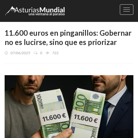
Naveg
11.600 euros en pinganillos: Gobernar
no es lucirse, sino que es priorizar
07/06/2025
0
722