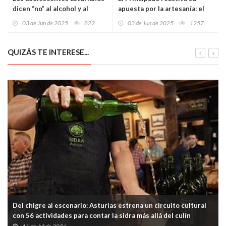
dicen “no” al alcohol y al
apuesta por la artesanía: el
tabaco: crece la conciencia
Plan Estratégico se
03 de Jun de 2025
822
03 de Jun de 2025
1257
del riesgo y se retrasa el
actualizará y el decreto de
inicio del consumo
1994 será reformado
QUIZÁS TE INTERESE...
Del chigre al escenario: Asturias estrena un circuito cultural
con 56 actividades para contar la sidra más allá del culín