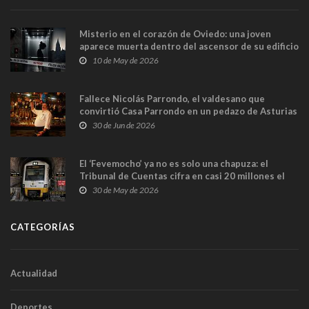
Misterio en el corazón de Oviedo: una joven
aparece muerta dentro del ascensor de su edificio
y las cámaras captan sus últimos minutos
10 de May de 2026
Fallece Nicolás Parrondo, el valdesano que
convirtió Casa Parrondo en un pedazo de Asturias
en Madrid
30 de Jun de 2026
El ‘Fevemocho’ ya no es solo una chapuza: el
Tribunal de Cuentas cifra en casi 20 millones el
sobrecoste de los trenes que no cabían por los
30 de May de 2026
túneles
CATEGORÍAS
Actualidad
Deportes