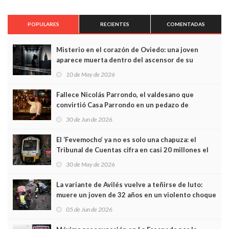
POPULARES
RECIENTES
COMENTADAS
Misterio en el corazón de Oviedo: una joven
aparece muerta dentro del ascensor de su
edificio y las cámaras captan sus últimos minutos
10 de May de 2026
Fallece Nicolás Parrondo, el valdesano que
convirtió Casa Parrondo en un pedazo de
Asturias en Madrid
30 de Jun de 2026
El ‘Fevemocho’ ya no es solo una chapuza: el
Tribunal de Cuentas cifra en casi 20 millones el
sobrecoste de los trenes que no cabían por los
30 de May de 2026
túneles
La variante de Avilés vuelve a teñirse de luto:
muere un joven de 32 años en un violento choque
frontal
05 de Jun de 2026