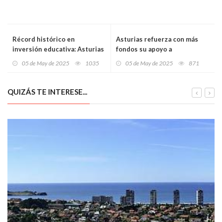
Récord histórico en
Asturias refuerza con más
inversión educativa: Asturias
fondos su apoyo a
destina 80 millones a
asociaciones de mujeres que
05 de May de 2025
1035
05 de May de 2025
871
modernizar sus centros y
trabajan con colectivos
amplía la Escuela de Arte de
vulnerables
Avilés
QUIZÁS TE INTERESE...