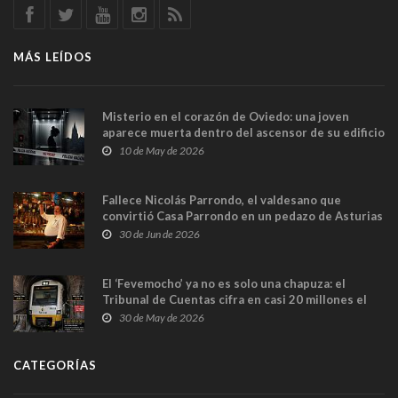
MÁS LEÍDOS
Misterio en el corazón de Oviedo: una joven
aparece muerta dentro del ascensor de su edificio
y las cámaras captan sus últimos minutos
10 de May de 2026
Fallece Nicolás Parrondo, el valdesano que
convirtió Casa Parrondo en un pedazo de Asturias
en Madrid
30 de Jun de 2026
El ‘Fevemocho’ ya no es solo una chapuza: el
Tribunal de Cuentas cifra en casi 20 millones el
sobrecoste de los trenes que no cabían por los
30 de May de 2026
túneles
CATEGORÍAS