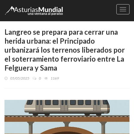
Naveg
Langreo se prepara para cerrar una
herida urbana: el Principado
urbanizará los terrenos liberados por
el soterramiento ferroviario entre La
Felguera y Sama
05/05/2025
0
1169