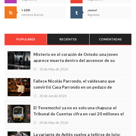
+ 6200
¡nuevo!
Lectores diarios
Síguenos
POPULARES
RECIENTES
COMENTADAS
Misterio en el corazón de Oviedo: una joven
aparece muerta dentro del ascensor de su
edificio y las cámaras captan sus últimos minutos
10 de May de 2026
Fallece Nicolás Parrondo, el valdesano que
convirtió Casa Parrondo en un pedazo de
Asturias en Madrid
30 de Jun de 2026
El ‘Fevemocho’ ya no es solo una chapuza: el
Tribunal de Cuentas cifra en casi 20 millones el
sobrecoste de los trenes que no cabían por los
30 de May de 2026
túneles
La variante de Avilés vuelve a teñirse de luto: