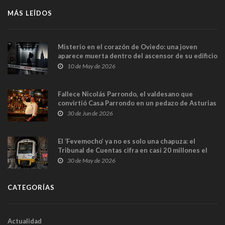
MÁS LEÍDOS
Misterio en el corazón de Oviedo: una joven
aparece muerta dentro del ascensor de su edificio
y las cámaras captan sus últimos minutos
10 de May de 2026
Fallece Nicolás Parrondo, el valdesano que
convirtió Casa Parrondo en un pedazo de Asturias
en Madrid
30 de Jun de 2026
El ‘Fevemocho’ ya no es solo una chapuza: el
Tribunal de Cuentas cifra en casi 20 millones el
sobrecoste de los trenes que no cabían por los
30 de May de 2026
túneles
CATEGORÍAS
Actualidad