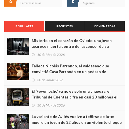
Lectores diarios
Síguenos
POPULARES
RECIENTES
COMENTADAS
Misterio en el corazón de Oviedo: una joven
aparece muerta dentro del ascensor de su
edificio y las cámaras captan sus últimos minutos
10 de May de 2026
Fallece Nicolás Parrondo, el valdesano que
convirtió Casa Parrondo en un pedazo de
Asturias en Madrid
30 de Jun de 2026
El ‘Fevemocho’ ya no es solo una chapuza: el
Tribunal de Cuentas cifra en casi 20 millones el
sobrecoste de los trenes que no cabían por los
30 de May de 2026
túneles
La variante de Avilés vuelve a teñirse de luto:
muere un joven de 32 años en un violento choque
frontal