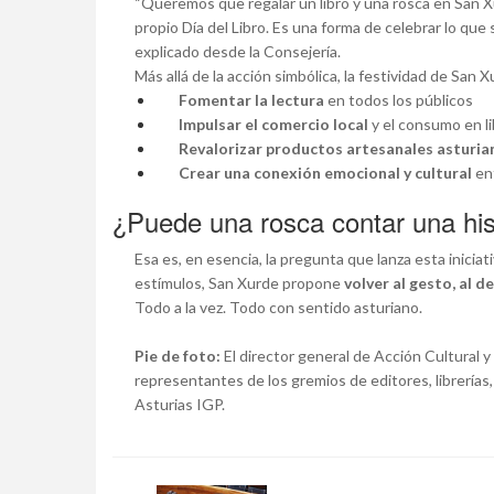
“Queremos que regalar un libro y una rosca en San 
propio Día del Libro. Es una forma de celebrar lo qu
explicado desde la Consejería.
Más allá de la acción simbólica, la festividad de San 
Fomentar la lectura
en todos los públicos
Impulsar el comercio local
y el consumo en li
Revalorizar productos artesanales asturia
Crear una conexión emocional y cultural
ent
¿Puede una rosca contar una his
Esa es, en esencia, la pregunta que lanza esta iniciat
estímulos, San Xurde propone
volver al gesto, al d
Todo a la vez. Todo con sentido asturiano.
Pie de foto:
El director general de Acción Cultural y 
representantes de los gremios de editores, librerías,
Asturias IGP.