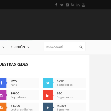
OPINIÓN
UESTRAS REDES
2292
5992
Fans
Seguidores
19900
830
Seguidores
Seguidores
+ 6200
¡nuevo!
Lectores diarios
Síguenos