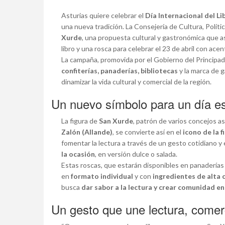
Asturias quiere celebrar el
Día Internacional del Li
una nueva tradición. La Consejería de Cultura, Políti
Xurde
, una propuesta cultural y gastronómica que a
libro y una rosca para celebrar el 23 de abril con acen
La campaña, promovida por el Gobierno del Principad
confiterías, panaderías, bibliotecas
y la marca de 
dinamizar la vida cultural y comercial de la región.
Un nuevo símbolo para un día es
La figura de
San Xurde
, patrón de varios concejos a
Zalón (Allande)
, se convierte así en el
icono de la f
fomentar la lectura a través de un gesto cotidiano y
la ocasión
, en versión dulce o salada.
Estas roscas, que estarán disponibles en panaderías
en
formato individual
y con
ingredientes de alta 
busca
dar sabor a la lectura y crear comunidad en
Un gesto que une lectura, comerci