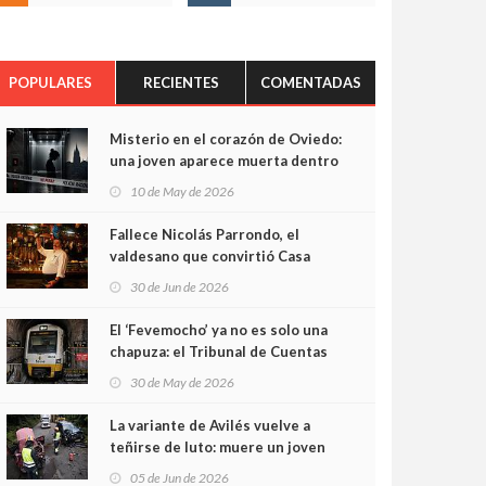
POPULARES
RECIENTES
COMENTADAS
Misterio en el corazón de Oviedo:
una joven aparece muerta dentro
del ascensor de su edificio y las
10 de May de 2026
cámaras captan sus últimos
minutos
Fallece Nicolás Parrondo, el
valdesano que convirtió Casa
Parrondo en un pedazo de
30 de Jun de 2026
Asturias en Madrid
El ‘Fevemocho’ ya no es solo una
chapuza: el Tribunal de Cuentas
cifra en casi 20 millones el
30 de May de 2026
sobrecoste de los trenes que no
cabían por los túneles
La variante de Avilés vuelve a
teñirse de luto: muere un joven
de 32 años en un violento choque
05 de Jun de 2026