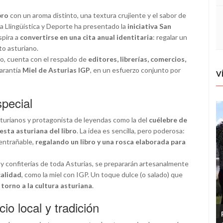
bro
con un aroma distinto, una textura crujiente y el sabor de
ca Llingüística y Deporte ha presentado la
iniciativa San
spira a
convertirse en una cita anual identitaria
: regalar un
to asturiano.
o, cuenta con el respaldo de
editores, librerías, comercios,
garantía
Miel de Asturias IGP
, en un esfuerzo conjunto por
V
pecial
sturianos y protagonista de leyendas como la del
cuélebre de
iesta asturiana del libro
. La idea es sencilla, pero poderosa:
 entrañable,
regalando un libro y una rosca elaborada para
 y confiterías de toda Asturias, se prepararán artesanalmente
calidad
, como la miel con IGP. Un toque dulce (o salado) que
 torno a la cultura asturiana
.
o local y tradición