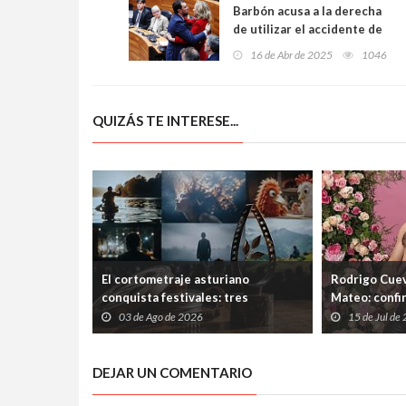
Barbón acusa a la derecha
de utilizar el accidente de
Zarréu para atacar al
16 de Abr de 2025
1046
Gobierno: “No les interesa
la verdad, solo desgastar al
Ejecutivo progresista”
QUIZÁS TE INTERESE...
El cortometraje asturiano
Rodrigo Cuev
conquista festivales: tres
Mateo: confi
producciones de Laboral
Ería tras las
03 de Ago de 2026
15 de Jul de
Cinemateca suman nuevos premios
el Ayuntami
DEJAR UN COMENTARIO