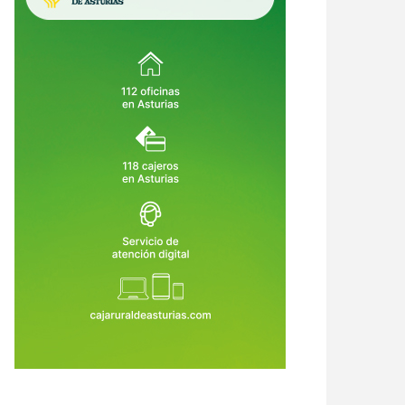
i el mayor lujo del futuro fuera
Asturias lleva la revolución digital
ir a 15 minutos de todo?
a los pueblos: 15.000 cursos para
que nadie se quede atrás por vivir
6 de Jul de 2026
25 de Jun de 2026
lejos de una ciudad