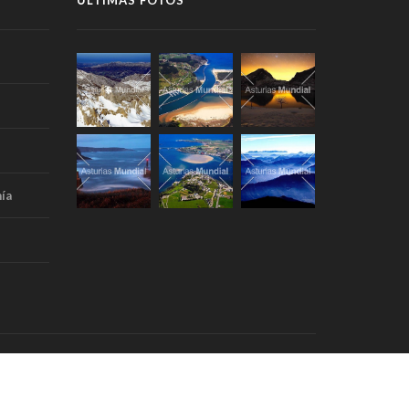
ÚLTIMAS FOTOS
ía
Portada
Aviso Legal
RSS
Contacto