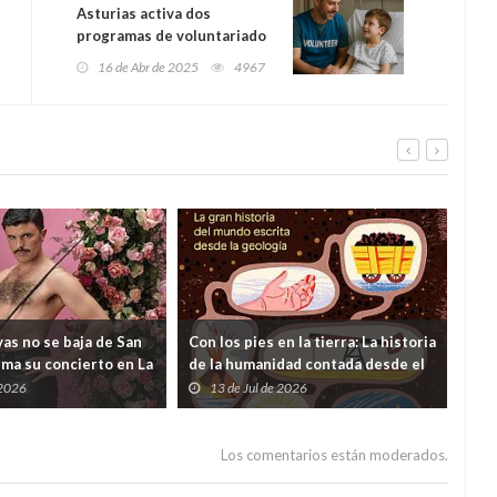
Asturias activa dos
programas de voluntariado
para acompañar a mayores y
16 de Abr de 2025
4967
menores: "Cuidar
acompañando" y "Fampa con
la infancia" arrancan en
junio
as no se baja de San
Con los pies en la tierra: La historia
¿Y s
rma su concierto en La
de la humanidad contada desde el
viv
 dudas lanzadas desde
subsuelo
 2026
13 de Jul de 2026
0
ento
Los comentarios están moderados.