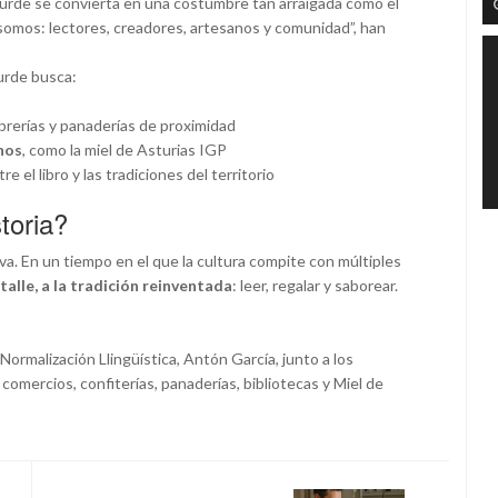
Xurde se convierta en una costumbre tan arraigada como el
e somos: lectores, creadores, artesanos y comunidad”, han
Xurde busca:
brerías y panaderías de proximidad
nos
, como la miel de Asturias IGP
re el libro y las tradiciones del territorio
toria?
iva. En un tiempo en el que la cultura compite con múltiples
etalle, a la tradición reinventada
: leer, regalar y saborear.
Normalización Llingüística, Antón García, junto a los
 comercios, confiterías, panaderías, bibliotecas y Miel de