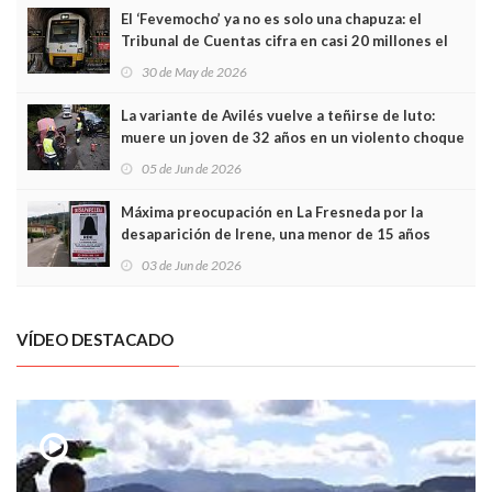
El ‘Fevemocho’ ya no es solo una chapuza: el
Tribunal de Cuentas cifra en casi 20 millones el
sobrecoste de los trenes que no cabían por los
30 de May de 2026
túneles
La variante de Avilés vuelve a teñirse de luto:
muere un joven de 32 años en un violento choque
frontal
05 de Jun de 2026
Máxima preocupación en La Fresneda por la
desaparición de Irene, una menor de 15 años
03 de Jun de 2026
VÍDEO DESTACADO