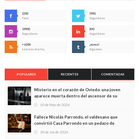
2292
5992
Fans
Seguidores
19900
830
Seguidores
Seguidores
+ 6200
¡nuevo!
Lectores diarios
Síguenos
POPULARES
RECIENTES
COMENTADAS
Misterio en el corazón de Oviedo: una joven
aparece muerta dentro del ascensor de su
edificio y las cámaras captan sus últimos minutos
10 de May de 2026
Fallece Nicolás Parrondo, el valdesano que
convirtió Casa Parrondo en un pedazo de
Asturias en Madrid
30 de Jun de 2026