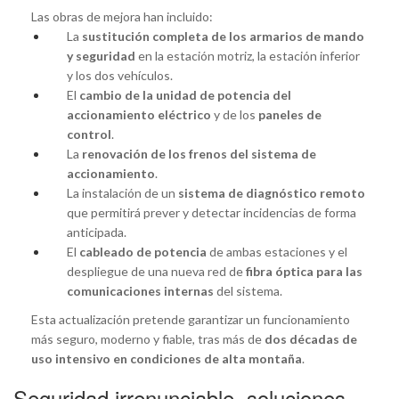
Las obras de mejora han incluido:
La
sustitución completa de los armarios de mando
y seguridad
en la estación motriz, la estación inferior
y los dos vehículos.
El
cambio de la unidad de potencia del
accionamiento eléctrico
y de los
paneles de
control
.
La
renovación de los frenos del sistema de
accionamiento
.
La instalación de un
sistema de diagnóstico remoto
que permitirá prever y detectar incidencias de forma
anticipada.
El
cableado de potencia
de ambas estaciones y el
despliegue de una nueva red de
fibra óptica para las
comunicaciones internas
del sistema.
Esta actualización pretende garantizar un funcionamiento
más seguro, moderno y fiable, tras más de
dos décadas de
uso intensivo en condiciones de alta montaña
.
Seguridad irrenunciable, soluciones