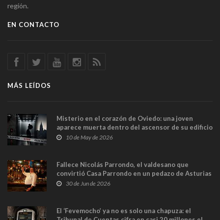
región.
EN CONTACTO
MÁS LEÍDOS
Misterio en el corazón de Oviedo: una joven
aparece muerta dentro del ascensor de su edificio
y las cámaras captan sus últimos minutos
10 de May de 2026
Fallece Nicolás Parrondo, el valdesano que
convirtió Casa Parrondo en un pedazo de Asturias
en Madrid
30 de Jun de 2026
El ‘Fevemocho’ ya no es solo una chapuza: el
Tribunal de Cuentas cifra en casi 20 millones el