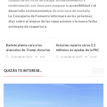
corazón de los Picos de Europa. Su mantenimiento y
modernización son clave para asegurar la
accesibilidad y el
desarrollo socioeconómico
de esta zona de montaña.
La Consejería de Fomento informará en los próximos
días sobre el avance de las reparaciones y la nueva fecha
estimada de reapertura.
Barbón planta cara a los
Asturias reparte otros 2,1
aranceles de Trump: Asturias
millones en ayudas de la PAC
prepara un frente común con
a 627 explotaciones y supera
11 de Abr de 2025
931
11 de Abr de 2025
3114
patronal y sindicatos para
los 74 millones abonados en
blindar sus exportaciones
la campaña 2024
QUIZÁS TE INTERESE...