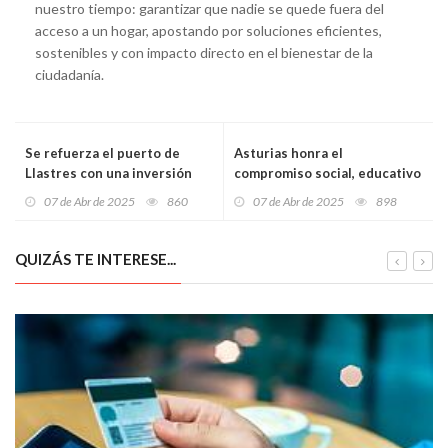
nuestro tiempo: garantizar que nadie se quede fuera del
acceso a un hogar, apostando por soluciones eficientes,
sostenibles y con impacto directo en el bienestar de la
ciudadanía.
Se refuerza el puerto de
Asturias honra el
Llastres con una inversión
compromiso social, educativo
histórica de 4,5 millones para
y cultural con las Medallas
07 de Abr de 2025
860
07 de Abr de 2025
898
blindarlo frente a los
del Principado 2025
temporales
QUIZÁS TE INTERESE...