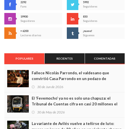
2292
5992
Fans
Seguidores
19900
830
Seguidores
Seguidores
+ 6200
¡nuevo!
Lectores diarios
Síguenos
POPULARES
RECIENTES
COMENTADAS
Fallece Nicolás Parrondo, el valdesano que
convirtió Casa Parrondo en un pedazo de
Asturias en Madrid
30 de Jun de 2026
El ‘Fevemocho’ ya no es solo una chapuza: el
Tribunal de Cuentas cifra en casi 20 millones el
sobrecoste de los trenes que no cabían por los
30 de May de 2026
túneles
La variante de Avilés vuelve a teñirse de luto: