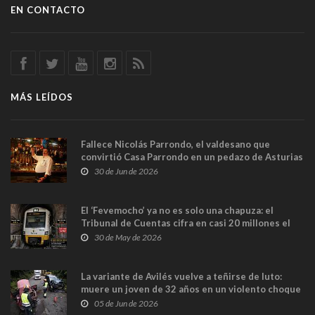
EN CONTACTO
MÁS LEÍDOS
Fallece Nicolás Parrondo, el valdesano que
convirtió Casa Parrondo en un pedazo de Asturias
en Madrid
30 de Jun de 2026
El ‘Fevemocho’ ya no es solo una chapuza: el
Tribunal de Cuentas cifra en casi 20 millones el
sobrecoste de los trenes que no cabían por los
30 de May de 2026
túneles
La variante de Avilés vuelve a teñirse de luto:
muere un joven de 32 años en un violento choque
frontal
05 de Jun de 2026