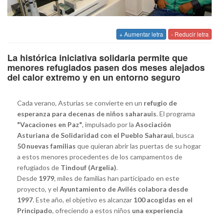
+ Aumentar letra
- Reducir letra
La histórica iniciativa solidaria permite que
menores refugiados pasen dos meses alejados
del calor extremo y en un entorno seguro
Cada verano, Asturias se convierte en un
refugio de
esperanza para decenas de niños saharauis
. El programa
"Vacaciones en Paz"
, impulsado por la
Asociación
Asturiana de Solidaridad con el Pueblo Saharaui
, busca
50 nuevas familias
que quieran abrir las puertas de su hogar
a estos menores procedentes de los campamentos de
refugiados de
Tindouf (Argelia)
.
Desde
1979
, miles de familias han participado en este
proyecto, y el
Ayuntamiento de Avilés colabora desde
1997
. Este año, el objetivo es alcanzar
100 acogidas en el
Principado
, ofreciendo a estos niños
una experiencia