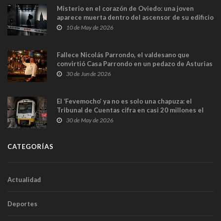
Misterio en el corazón de Oviedo: una joven
aparece muerta dentro del ascensor de su edificio
y las cámaras captan sus últimos minutos
10 de May de 2026
Fallece Nicolás Parrondo, el valdesano que
convirtió Casa Parrondo en un pedazo de Asturias
en Madrid
30 de Jun de 2026
El ‘Fevemocho’ ya no es solo una chapuza: el
Tribunal de Cuentas cifra en casi 20 millones el
sobrecoste de los trenes que no cabían por los
30 de May de 2026
túneles
CATEGORÍAS
Actualidad
Deportes