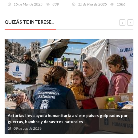
parques biosaludables
reservar tu sitio en la Comida
15 de Mar de 2025
839
15 de Mar de 2025
1386
en la Calle
QUIZÁS TE INTERESE...
Asturias lleva ayuda humanitaria a siete países golpeados por
guerras, hambre y desastres naturales
09 de Jun de 2026