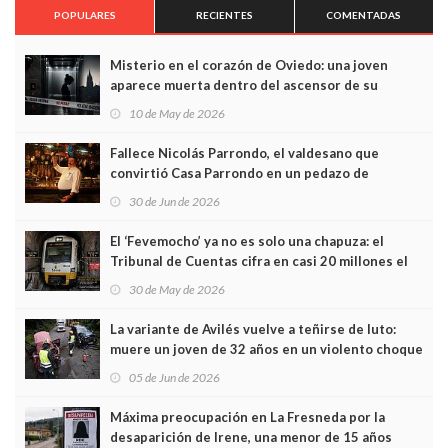
POPULARES
RECIENTES
COMENTADAS
Misterio en el corazón de Oviedo: una joven
aparece muerta dentro del ascensor de su
edificio y las cámaras captan sus últimos minutos
10 de May de 2026
Fallece Nicolás Parrondo, el valdesano que
convirtió Casa Parrondo en un pedazo de
Asturias en Madrid
30 de Jun de 2026
El ‘Fevemocho’ ya no es solo una chapuza: el
Tribunal de Cuentas cifra en casi 20 millones el
sobrecoste de los trenes que no cabían por los
30 de May de 2026
túneles
La variante de Avilés vuelve a teñirse de luto:
muere un joven de 32 años en un violento choque
frontal
05 de Jun de 2026
Máxima preocupación en La Fresneda por la
desaparición de Irene, una menor de 15 años