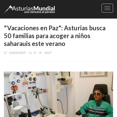
Naveg
"Vacaciones en Paz": Asturias busca
50 familias para acoger a niños
saharauis este verano
15/03/2025
0
1027