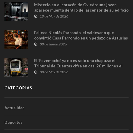
Misterio en el corazón de Oviedo: una joven
aparece muerta dentro del ascensor de su edificio
y las cámaras captan sus últimos minutos
10 de May de 2026
Fallece Nicolás Parrondo, el valdesano que
convirtió Casa Parrondo en un pedazo de Asturias
en Madrid
30 de Jun de 2026
El ‘Fevemocho’ ya no es solo una chapuza: el
Tribunal de Cuentas cifra en casi 20 millones el
sobrecoste de los trenes que no cabían por los
30 de May de 2026
túneles
CATEGORÍAS
Actualidad
Deportes