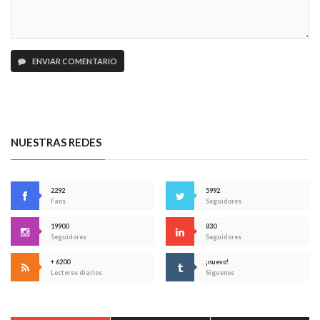
ENVIAR COMENTARIO
NUESTRAS REDES
2292
5992
Fans
Seguidores
19900
830
Seguidores
Seguidores
+ 6200
¡nuevo!
Lectores diarios
Síguenos