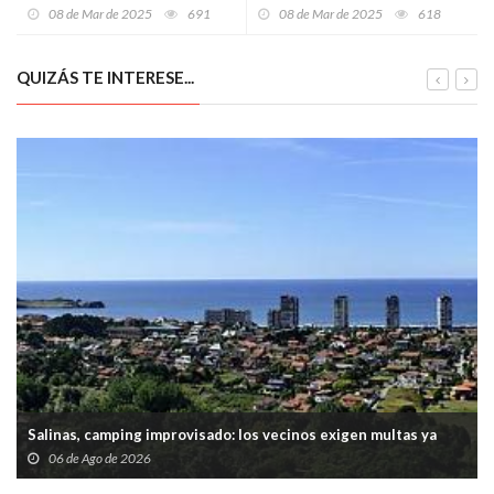
su programa para el
por abusos a una camarera en
08 de Mar de 2025
691
08 de Mar de 2025
618
reencuentro de emigrantes
su primer día de trabajo
con su tierra natal
QUIZÁS TE INTERESE...
Salinas, camping improvisado: los vecinos exigen multas ya
06 de Ago de 2026