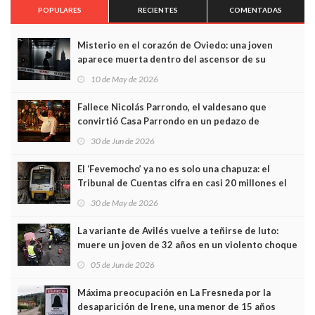
POPULARES
RECIENTES
COMENTADAS
Misterio en el corazón de Oviedo: una joven
aparece muerta dentro del ascensor de su
edificio y las cámaras captan sus últimos minutos
10 de May de 2026
Fallece Nicolás Parrondo, el valdesano que
convirtió Casa Parrondo en un pedazo de
Asturias en Madrid
30 de Jun de 2026
El ‘Fevemocho’ ya no es solo una chapuza: el
Tribunal de Cuentas cifra en casi 20 millones el
sobrecoste de los trenes que no cabían por los
30 de May de 2026
túneles
La variante de Avilés vuelve a teñirse de luto:
muere un joven de 32 años en un violento choque
frontal
05 de Jun de 2026
Máxima preocupación en La Fresneda por la
desaparición de Irene, una menor de 15 años