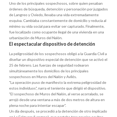
Uno de los principales sospechosos, sobre quien pesaban
órdenes de búsqueda, detención y personación por juzgados
de Langreo y Oviedo, llevaba una vida extremadamente
esquiva. Cambiaba constantemente de domicilio y reducía al
mínimo su vida social para evitar ser capturado. Finalmente,
fue localizado como ocupante ilegal de una vivienda en una
urbanización de Muros del Nalón.
El espectacular dispositivo de detención
La peligrosidad de los sospechosos obligó a la Guardia Civil a
diseñar un dispositivo especial de detención que se activó el
25 de febrero. Las fuerzas de seguridad rodearon
simultáneamente los domicilios de los principales
sospechosos en Muros del Nalón y Avilés.
"La operación puso de manifiesto la extrema peligrosidad de
estos individuos", narra el teniente que dirigió el dispositivo.
"El sospechoso de Muros del Nalón, al verse acorralado, se
arrojó desde una ventana a más de dos metros de altura en
plena noche para intentar escapar".
Un día después, se procedió a la detención de otro implicado
en La Felguera (Langreo), que portaba tres navajas ocultas