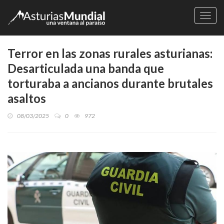
Naveg
Terror en las zonas rurales asturianas:
Desarticulada una banda que
torturaba a ancianos durante brutales
asaltos
08/03/2025
0
972