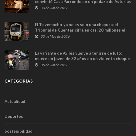
convirtió Casa Parrondo en un pedazo de Asturias
en Madrid
30 de Jun de 2026
El ‘Fevemocho’ ya no es solo una chapuza: el
Tribunal de Cuentas cifra en casi 20 millones el
sobrecoste de los trenes que no cabían por los
30 de May de 2026
túneles
La variante de Avilés vuelve a teñirse de luto:
muere un joven de 32 años en un violento choque
frontal
05 de Jun de 2026
CATEGORÍAS
Actualidad
Deportes
Sostenibilidad