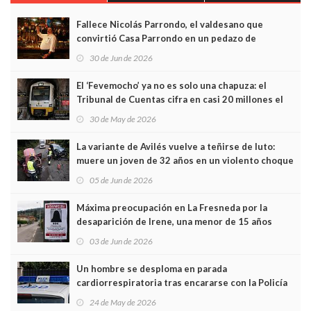
Fallece Nicolás Parrondo, el valdesano que
convirtió Casa Parrondo en un pedazo de
Asturias en Madrid
30 de Jun de 2026
El ‘Fevemocho’ ya no es solo una chapuza: el
Tribunal de Cuentas cifra en casi 20 millones el
sobrecoste de los trenes que no cabían por los
30 de May de 2026
túneles
La variante de Avilés vuelve a teñirse de luto:
muere un joven de 32 años en un violento choque
frontal
05 de Jun de 2026
Máxima preocupación en La Fresneda por la
desaparición de Irene, una menor de 15 años
03 de Jun de 2026
Un hombre se desploma en parada
cardiorrespiratoria tras encararse con la Policía
Local en Luanco
24 de May de 2026