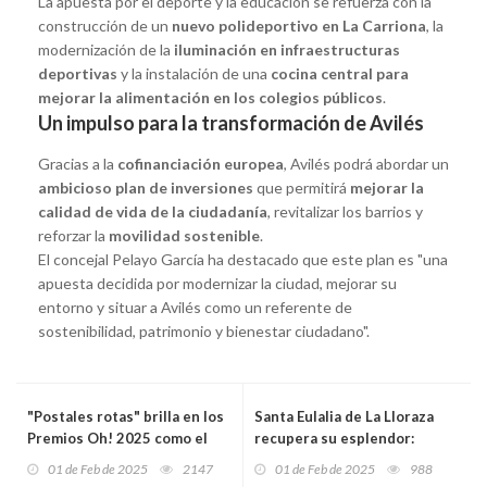
La apuesta por el deporte y la educación se refuerza con la
construcción de un
nuevo polideportivo en La Carriona
, la
modernización de la
iluminación en infraestructuras
deportivas
y la instalación de una
cocina central para
mejorar la alimentación en los colegios públicos
.
Un impulso para la transformación de Avilés
Gracias a la
cofinanciación europea
, Avilés podrá abordar un
ambicioso plan de inversiones
que permitirá
mejorar la
calidad de vida de la ciudadanía
, revitalizar los barrios y
reforzar la
movilidad sostenible
.
El concejal Pelayo García ha destacado que este plan es "una
apuesta decidida por modernizar la ciudad, mejorar su
entorno y situar a Avilés como un referente de
sostenibilidad, patrimonio y bienestar ciudadano".
"Postales rotas" brilla en los
Santa Eulalia de La Lloraza
Premios Oh! 2025 como el
recupera su esplendor:
gran triunfador del teatro
finaliza la restauración de su
01 de Feb de 2025
2147
01 de Feb de 2025
988
asturiano
portada románica