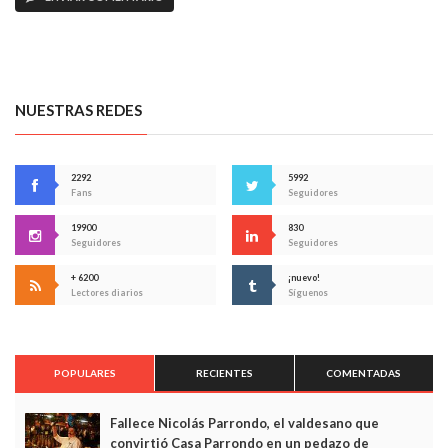
NUESTRAS REDES
2292
5992
Fans
Seguidores
19900
830
Seguidores
Seguidores
+ 6200
¡nuevo!
Lectores diarios
Síguenos
POPULARES
RECIENTES
COMENTADAS
Fallece Nicolás Parrondo, el valdesano que
convirtió Casa Parrondo en un pedazo de