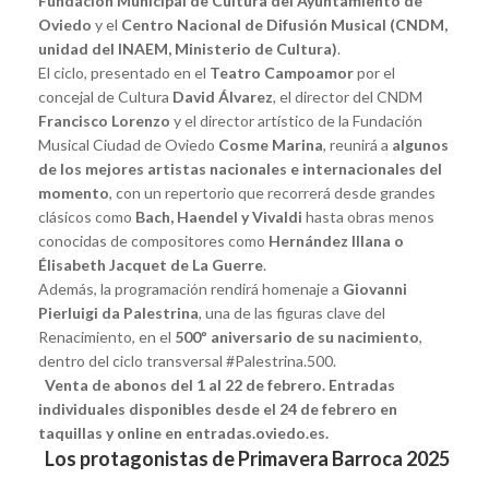
Fundación Municipal de Cultura del Ayuntamiento de
Oviedo
y el
Centro Nacional de Difusión Musical (CNDM,
unidad del INAEM, Ministerio de Cultura)
.
El ciclo, presentado en el
Teatro Campoamor
por el
concejal de Cultura
David Álvarez
, el director del CNDM
Francisco Lorenzo
y el director artístico de la Fundación
Musical Ciudad de Oviedo
Cosme Marina
, reunirá a
algunos
de los mejores artistas nacionales e internacionales del
momento
, con un repertorio que recorrerá desde grandes
clásicos como
Bach, Haendel y Vivaldi
hasta obras menos
conocidas de compositores como
Hernández Illana o
Élisabeth Jacquet de La Guerre
.
Además, la programación rendirá homenaje a
Giovanni
Pierluigi da Palestrina
, una de las figuras clave del
Renacimiento, en el
500º aniversario de su nacimiento
,
dentro del ciclo transversal #Palestrina.500.
Venta de abonos del 1 al 22 de febrero. Entradas
individuales disponibles desde el 24 de febrero en
taquillas y online en entradas.oviedo.es.
Los protagonistas de Primavera Barroca 2025