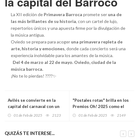
la capital del Barroco
La XII edición de
Primavera Barroca
promete ser
una de
las más brillantes de su historia
, con un cartel de lujo,
repertorios únicos y una apuesta firme por la divulgación de
la música antigua.
Oviedo se prepara para acoger
una primavera repleta de
arte, historia y emociones
, donde cada concierto será una
experiencia inolvidable para los amantes de la música.
Del 4 de marzo al 22 de mayo. Oviedo, ciudad de la
música barroca.
¡No te lo pierdas! ????✨
Avilés se convierte en la
"Postales rotas" brilla en los
capital del carnaval con un
Premios Oh! 2025 como el
Antroxu 2025 que promete
gran triunfador del teatro
01 de Feb de 2025
2123
01 de Feb de 2025
2149
viajes en el tiempo y récord
asturiano
de participación en el
Descenso de Galiana
QUIZÁS TE INTERESE...