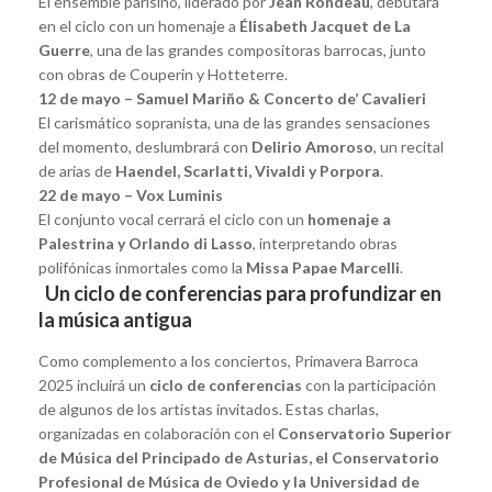
El ensemble parisino, liderado por
Jean Rondeau
, debutará
en el ciclo con un homenaje a
Élisabeth Jacquet de La
Guerre
, una de las grandes compositoras barrocas, junto
con obras de Couperin y Hotteterre.
12 de mayo – Samuel Mariño & Concerto de’ Cavalieri
El carismático sopranista, una de las grandes sensaciones
del momento, deslumbrará con
Delirio Amoroso
, un recital
de arias de
Haendel, Scarlatti, Vivaldi y Porpora
.
22 de mayo – Vox Luminis
El conjunto vocal cerrará el ciclo con un
homenaje a
Palestrina y Orlando di Lasso
, interpretando obras
polifónicas inmortales como la
Missa Papae Marcelli
.
Un ciclo de conferencias para profundizar en
la música antigua
Como complemento a los conciertos, Primavera Barroca
2025 incluirá un
ciclo de conferencias
con la participación
de algunos de los artistas invitados. Estas charlas,
organizadas en colaboración con el
Conservatorio Superior
de Música del Principado de Asturias, el Conservatorio
Profesional de Música de Oviedo y la Universidad de