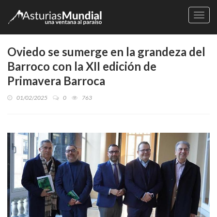
Naveg
Oviedo se sumerge en la grandeza del
Barroco con la XII edición de
Primavera Barroca
01/02/2025
0
763