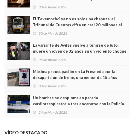
Asturias en Madrid
30 de Jun de 2026
El ‘Fevemocho’ ya no es solo una chapuza: el
Tribunal de Cuentas cifra en casi 20 millones el
sobrecoste de los trenes que no cabían por los
30 de May de 2026
túneles
La variante de Avilés vuelve a teñirse de luto:
muere un joven de 32 años en un violento choque
frontal
05 de Jun de 2026
Máxima preocupación en La Fresneda por la
desaparición de Irene, una menor de 15 años
03 de Jun de 2026
Un hombre se desploma en parada
cardiorrespiratoria tras encararse con la Policía
Local en Luanco
24 de May de 2026
VÍDEO DESTACADO