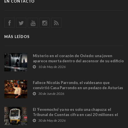
EN CONTACTO
MÁS LEÍDOS
Misterio en el corazón de Oviedo: una joven
aparece muerta dentro del ascensor de su edificio
y las cámaras captan sus últimos minutos
10 de May de 2026
Fallece Nicolás Parrondo, el valdesano que
convirtió Casa Parrondo en un pedazo de Asturias
en Madrid
30 de Jun de 2026
El ‘Fevemocho’ ya no es solo una chapuza: el
Tribunal de Cuentas cifra en casi 20 millones el
sobrecoste de los trenes que no cabían por los
30 de May de 2026
túneles