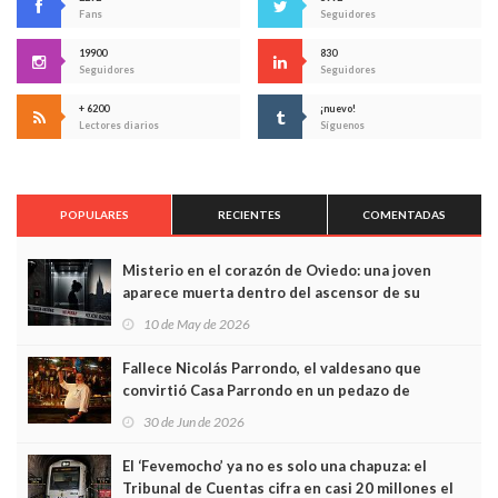
Fans
Seguidores
19900
830
Seguidores
Seguidores
+ 6200
¡nuevo!
Lectores diarios
Síguenos
POPULARES
RECIENTES
COMENTADAS
Misterio en el corazón de Oviedo: una joven
aparece muerta dentro del ascensor de su
edificio y las cámaras captan sus últimos minutos
10 de May de 2026
Fallece Nicolás Parrondo, el valdesano que
convirtió Casa Parrondo en un pedazo de
Asturias en Madrid
30 de Jun de 2026
El ‘Fevemocho’ ya no es solo una chapuza: el
Tribunal de Cuentas cifra en casi 20 millones el