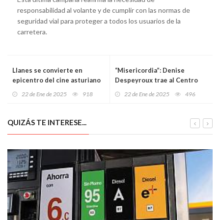
responsabilidad al volante y de cumplir con las normas de
seguridad vial para proteger a todos los usuarios de la
carretera.
Llanes se convierte en
“Misericordia”: Denise
epicentro del cine asturiano
Despeyroux trae al Centro
con la cuarta edición del
Niemeyer su conmovedor
22 de Ene de 2025
918
22 de Ene de 2025
496
Festival Oriéntate
relato sobre el exilio y la
memoria
QUIZÁS TE INTERESE...