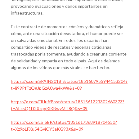
provocando evacuaciones y daños importantes en
infraestructuras.
Este contraste de momentos cómicos y dramáticos refleja
cómo, ante una situación devastadora, el humor puede ser
un salvavidas emocional. En redes, los usuarios han
compartido videos de rescates y escenas cotidianas
trastocadas por la tormenta, ayudando a crear una corriente
de solidaridad y empatía en todo el país. Aquí os dejamos
algunos de los videos que más virales se han hecho.
https://x.com/SPAIN2018_/status/1851607955944153204?
t=lj99PfTzQgJpGzA0wa4kWg&s=09
https://x.com/ElHuffPost/status/1851561223302660373?
t=ALcsQ1D2XzqqKlKBwyMT8Q&s=09
https://x.com/La_SER/status/1851617368918704550?
t=Xz9pLFXu54GvjOY3aKG93g&s=09