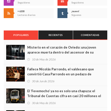
Seguidores
Seguidores
+ 6200
¡nuevo!
Lectores diarios
Síguenos
POPULARES
RECIENTES
COMENTADAS
Misterio en el corazón de Oviedo: una joven
aparece muerta dentro del ascensor de su
edificio y las cámaras captan sus últimos minutos
10 de May de 2026
Fallece Nicolás Parrondo, el valdesano que
convirtió Casa Parrondo en un pedazo de
Asturias en Madrid
30 de Jun de 2026
El ‘Fevemocho’ ya no es solo una chapuza: el
Tribunal de Cuentas cifra en casi 20 millones el
sobrecoste de los trenes que no cabían por los
30 de May de 2026
túneles