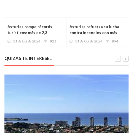
Asturias rompe récords
Asturias refuerza su lucha
turísticos: más de 2,3
contra incendios con más
millones de visitantes y
personal, tecnología
31 de Oct de 2024
821
31 de Oct de 2024
894
crecimiento constante en
avanzada y un plan
turismo internacional
permanente de protección
foresta
QUIZÁS TE INTERESE...