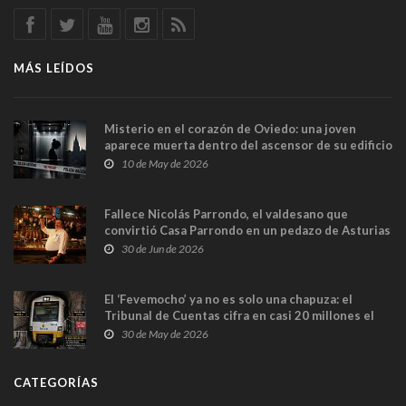
MÁS LEÍDOS
Misterio en el corazón de Oviedo: una joven
aparece muerta dentro del ascensor de su edificio
y las cámaras captan sus últimos minutos
10 de May de 2026
Fallece Nicolás Parrondo, el valdesano que
convirtió Casa Parrondo en un pedazo de Asturias
en Madrid
30 de Jun de 2026
El ‘Fevemocho’ ya no es solo una chapuza: el
Tribunal de Cuentas cifra en casi 20 millones el
sobrecoste de los trenes que no cabían por los
30 de May de 2026
túneles
CATEGORÍAS