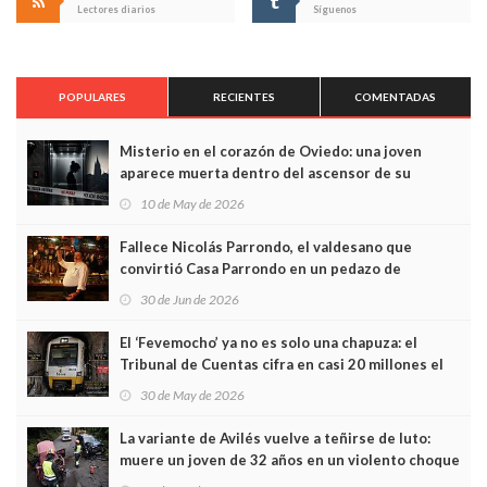
Lectores diarios
Síguenos
POPULARES
RECIENTES
COMENTADAS
Misterio en el corazón de Oviedo: una joven
aparece muerta dentro del ascensor de su
edificio y las cámaras captan sus últimos minutos
10 de May de 2026
Fallece Nicolás Parrondo, el valdesano que
convirtió Casa Parrondo en un pedazo de
Asturias en Madrid
30 de Jun de 2026
El ‘Fevemocho’ ya no es solo una chapuza: el
Tribunal de Cuentas cifra en casi 20 millones el
sobrecoste de los trenes que no cabían por los
30 de May de 2026
túneles
La variante de Avilés vuelve a teñirse de luto:
muere un joven de 32 años en un violento choque
frontal