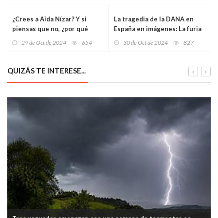
¿Crees a Aída Nízar? Y si
La tragedia de la DANA en
piensas que no, ¿por qué
España en imágenes: La furia
creer a las demás?
de una noche que desbordó al
29 de Oct de 2024
654
30 de Oct de 2024
827
sureste del país
QUIZÁS TE INTERESE...