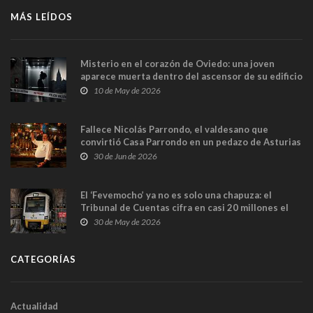
MÁS LEÍDOS
Misterio en el corazón de Oviedo: una joven
aparece muerta dentro del ascensor de su edificio
y las cámaras captan sus últimos minutos
10 de May de 2026
Fallece Nicolás Parrondo, el valdesano que
convirtió Casa Parrondo en un pedazo de Asturias
en Madrid
30 de Jun de 2026
El ‘Fevemocho’ ya no es solo una chapuza: el
Tribunal de Cuentas cifra en casi 20 millones el
sobrecoste de los trenes que no cabían por los
30 de May de 2026
túneles
CATEGORÍAS
Actualidad