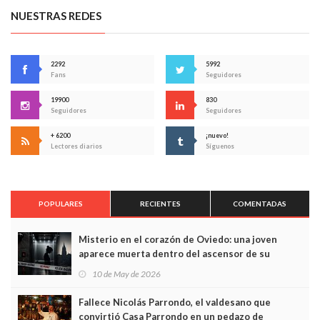
NUESTRAS REDES
2292
5992
Fans
Seguidores
19900
830
Seguidores
Seguidores
+ 6200
¡nuevo!
Lectores diarios
Síguenos
POPULARES
RECIENTES
COMENTADAS
Misterio en el corazón de Oviedo: una joven
aparece muerta dentro del ascensor de su
edificio y las cámaras captan sus últimos minutos
10 de May de 2026
Fallece Nicolás Parrondo, el valdesano que
convirtió Casa Parrondo en un pedazo de