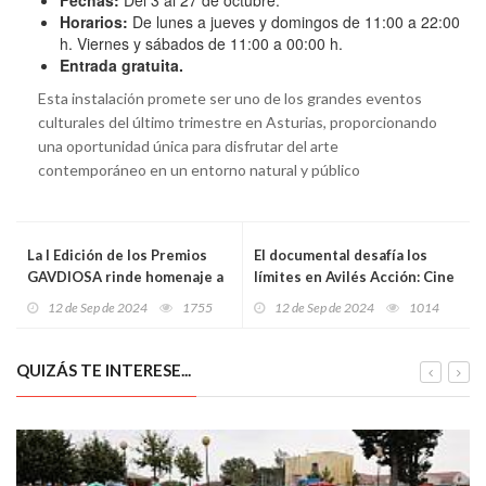
Horarios:
De lunes a jueves y domingos de 11:00 a 22:00
h. Viernes y sábados de 11:00 a 00:00 h.
Entrada gratuita.
Esta instalación promete ser uno de los grandes eventos
culturales del último trimestre en Asturias, proporcionando
una oportunidad única para disfrutar del arte
contemporáneo en un entorno natural y público
La I Edición de los Premios
El documental desafía los
GAVDIOSA rinde homenaje a
límites en Avilés Acción: Cine
Leopoldo Alas "Clarín" con
inédito, nazis en Asturias y
12 de Sep de 2024
1755
12 de Sep de 2024
1014
una representación inédita
una clase magistral de Samu
de su faceta como esgrimista
Fuentes
QUIZÁS TE INTERESE...