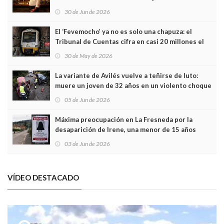
Asturias en Madrid
30 de Jun de 2026
El ‘Fevemocho’ ya no es solo una chapuza: el
Tribunal de Cuentas cifra en casi 20 millones el
sobrecoste de los trenes que no cabían por los
30 de May de 2026
túneles
La variante de Avilés vuelve a teñirse de luto:
muere un joven de 32 años en un violento choque
frontal
05 de Jun de 2026
Máxima preocupación en La Fresneda por la
desaparición de Irene, una menor de 15 años
03 de Jun de 2026
VÍDEO DESTACADO