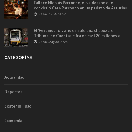
Fallece Nicolás Parrondo, el valdesano que
convirtió Casa Parrondo en un pedazo de Asturias
en Madrid
30 de Jun de 2026
El ‘Fevemocho’ ya no es solo una chapuza: el
Tribunal de Cuentas cifra en casi 20 millones el
sobrecoste de los trenes que no cabían por los
30 de May de 2026
túneles
CATEGORÍAS
Actualidad
Deportes
Sostenibilidad
Economía