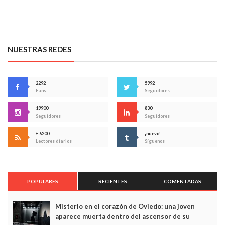
NUESTRAS REDES
2292
5992
Fans
Seguidores
19900
830
Seguidores
Seguidores
+ 6200
¡nuevo!
Lectores diarios
Síguenos
POPULARES
RECIENTES
COMENTADAS
Misterio en el corazón de Oviedo: una joven
aparece muerta dentro del ascensor de su