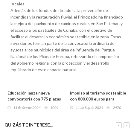
locales
Además de los fondos destinados a la prevención de
incendios y la restauración fluvial, el Principado ha financiado
la mejora del pavimento de caminos rurales en San Esteban y
el acceso a los pastizales de Cuñaba, con el objetivo de
facilitar el desarrollo económico sostenible en la zona. Estas
inversiones forman parte de la convocatoria ordinaria de
ayudas a los municipios del área de influencia del Parque
Nacional de los Picos de Europa, reforzando el compromiso
del gobierno regional con la protección y el desarrollo
equilibrado de este espacio natural.
Educación lanza nueva
impulso al turismo sostenible
convocatoria con 775 plazas
con 800.000 euros para
para interinos:
nuevas áreas de
11 de Sep de 2024
1001
11 de Sep de 2024
2470
¡Oportunidades para
autocaravanas
docentes en Asturias!
QUIZÁS TE INTERESE...