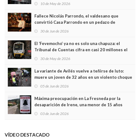
edificio y las cámaras captan sus últimos minutos
10 de May de 2026
Fallece Nicolás Parrondo, el valdesano que
convirtió Casa Parrondo en un pedazo de
Asturias en Madrid
30 de Jun de 2026
El ‘Fevemocho’ ya no es solo una chapuza: el
Tribunal de Cuentas cifra en casi 20 millones el
sobrecoste de los trenes que no cabían por los
30 de May de 2026
túneles
La variante de Avilés vuelve a teñirse de luto:
muere un joven de 32 años en un violento choque
frontal
05 de Jun de 2026
Máxima preocupación en La Fresneda por la
desaparición de Irene, una menor de 15 años
03 de Jun de 2026
VÍDEO DESTACADO