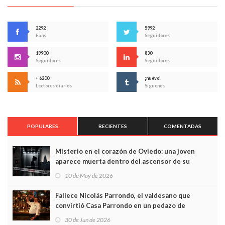
2292
5992
Fans
Seguidores
19900
830
Seguidores
Seguidores
+ 6200
¡nuevo!
Lectores diarios
Síguenos
POPULARES
RECIENTES
COMENTADAS
Misterio en el corazón de Oviedo: una joven
aparece muerta dentro del ascensor de su
edificio y las cámaras captan sus últimos minutos
10 de May de 2026
Fallece Nicolás Parrondo, el valdesano que
convirtió Casa Parrondo en un pedazo de
Asturias en Madrid
30 de Jun de 2026