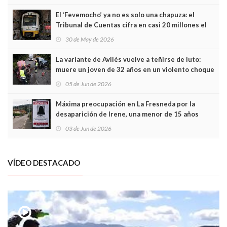
El ‘Fevemocho’ ya no es solo una chapuza: el
Tribunal de Cuentas cifra en casi 20 millones el
sobrecoste de los trenes que no cabían por los
30 de May de 2026
túneles
La variante de Avilés vuelve a teñirse de luto:
muere un joven de 32 años en un violento choque
frontal
05 de Jun de 2026
Máxima preocupación en La Fresneda por la
desaparición de Irene, una menor de 15 años
03 de Jun de 2026
VÍDEO DESTACADO