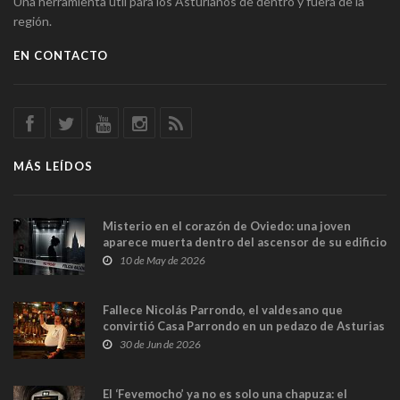
Una herramienta útil para los Asturianos de dentro y fuera de la
región.
EN CONTACTO
MÁS LEÍDOS
Misterio en el corazón de Oviedo: una joven
aparece muerta dentro del ascensor de su edificio
y las cámaras captan sus últimos minutos
10 de May de 2026
Fallece Nicolás Parrondo, el valdesano que
convirtió Casa Parrondo en un pedazo de Asturias
en Madrid
30 de Jun de 2026
El ‘Fevemocho’ ya no es solo una chapuza: el