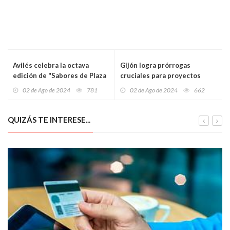
Avilés celebra la octava
Gijón logra prórrogas
edición de "Sabores de Plaza
cruciales para proyectos
en Plaza" con una
educativos financiados por la
02 de Ago de 2024
781
02 de Ago de 2024
662
combinación única de
UE
gastronomía y música
QUIZÁS TE INTERESE...