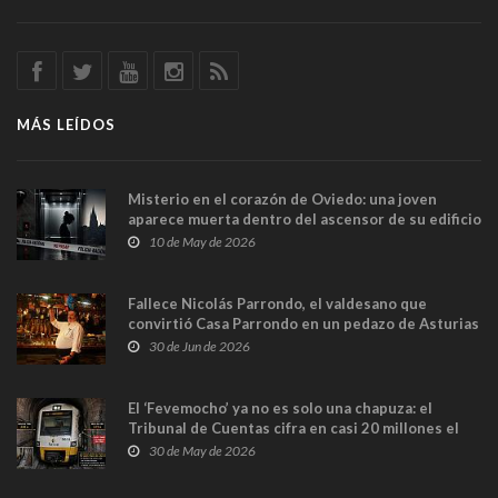
MÁS LEÍDOS
Misterio en el corazón de Oviedo: una joven
aparece muerta dentro del ascensor de su edificio
y las cámaras captan sus últimos minutos
10 de May de 2026
Fallece Nicolás Parrondo, el valdesano que
convirtió Casa Parrondo en un pedazo de Asturias
en Madrid
30 de Jun de 2026
El ‘Fevemocho’ ya no es solo una chapuza: el
Tribunal de Cuentas cifra en casi 20 millones el
sobrecoste de los trenes que no cabían por los
30 de May de 2026
túneles