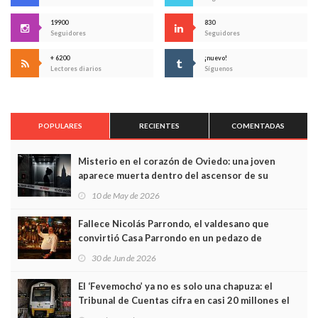
19900
830
Seguidores
Seguidores
+ 6200
¡nuevo!
Lectores diarios
Síguenos
POPULARES
RECIENTES
COMENTADAS
Misterio en el corazón de Oviedo: una joven
aparece muerta dentro del ascensor de su
edificio y las cámaras captan sus últimos minutos
10 de May de 2026
Fallece Nicolás Parrondo, el valdesano que
convirtió Casa Parrondo en un pedazo de
Asturias en Madrid
30 de Jun de 2026
El ‘Fevemocho’ ya no es solo una chapuza: el
Tribunal de Cuentas cifra en casi 20 millones el
sobrecoste de los trenes que no cabían por los