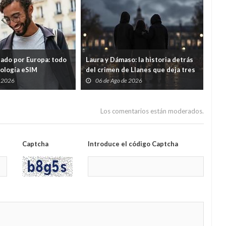
tado por Europa: todo
Laura y Dámaso: la historia detrás
El 
nología eSIM
del crimen de Llanes que deja tres
cad
hijos huérfanos
sid
e 2026
06 de Ago de 2026
0
Guar
por
Los comentarios están moderados.
Captcha
Introduce el código Captcha