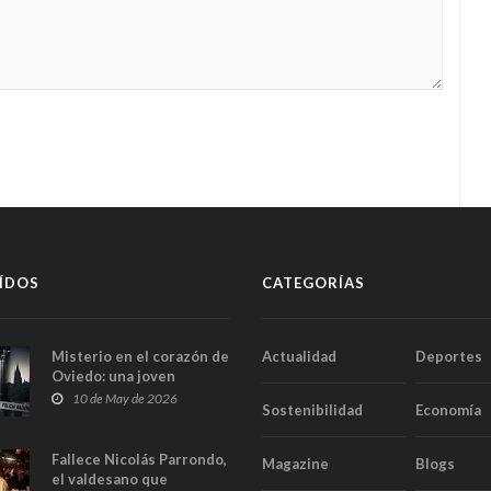
ÍDOS
CATEGORÍAS
Misterio en el corazón de
Actualidad
Deportes
Oviedo: una joven
aparece muerta dentro
10 de May de 2026
Sostenibilidad
Economía
del ascensor de su
edificio y las cámaras
captan sus últimos
Fallece Nicolás Parrondo,
Magazine
Blogs
minutos
el valdesano que