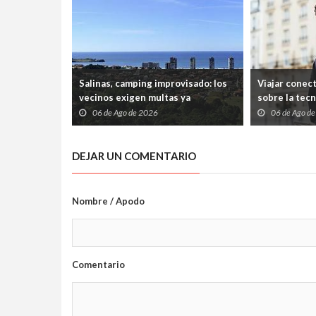
Salinas, camping improvisado: los
Viajar conec
vecinos exigen multas ya
sobre la tec
06 de Ago de 2026
06 de Ago d
DEJAR UN COMENTARIO
Nombre / Apodo
Comentario