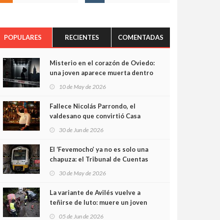
POPULARES
RECIENTES
COMENTADAS
Misterio en el corazón de Oviedo:
una joven aparece muerta dentro
del ascensor de su edificio y las
10 de May de 2026
cámaras captan sus últimos
minutos
Fallece Nicolás Parrondo, el
valdesano que convirtió Casa
Parrondo en un pedazo de
30 de Jun de 2026
Asturias en Madrid
El ‘Fevemocho’ ya no es solo una
chapuza: el Tribunal de Cuentas
cifra en casi 20 millones el
30 de May de 2026
sobrecoste de los trenes que no
cabían por los túneles
La variante de Avilés vuelve a
teñirse de luto: muere un joven
de 32 años en un violento choque
05 de Jun de 2026