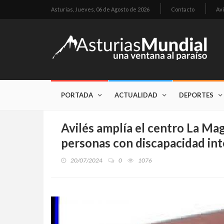
Asturias,
Jueves, 06 de Agosto de 2026
Contacto
Avi
PORTADA
ACTUALIDAD
DEPORTES
Avilés amplía el centro La Ma
personas con discapacidad int
20/07/2024
0
1076