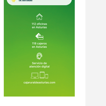
crimen de Llanes destapa una
Asturias crea empleo, pero su
ena de alertas: el asesino había
economía no despega: vuelve a ser
o condenado, expulsado de la
la comunidad que menos crece
6 de Ago de 2026
06 de Ago de 2026
dia Civil y tenía prohibido
tar armas