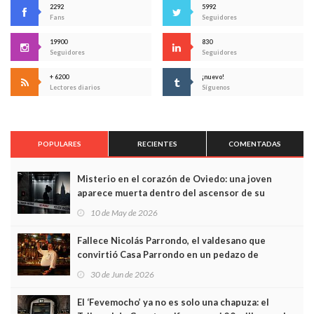
2292
5992
Fans
Seguidores
19900
830
Seguidores
Seguidores
+ 6200
¡nuevo!
Lectores diarios
Síguenos
POPULARES
RECIENTES
COMENTADAS
Misterio en el corazón de Oviedo: una joven
aparece muerta dentro del ascensor de su
edificio y las cámaras captan sus últimos minutos
10 de May de 2026
Fallece Nicolás Parrondo, el valdesano que
convirtió Casa Parrondo en un pedazo de
Asturias en Madrid
30 de Jun de 2026
El ‘Fevemocho’ ya no es solo una chapuza: el