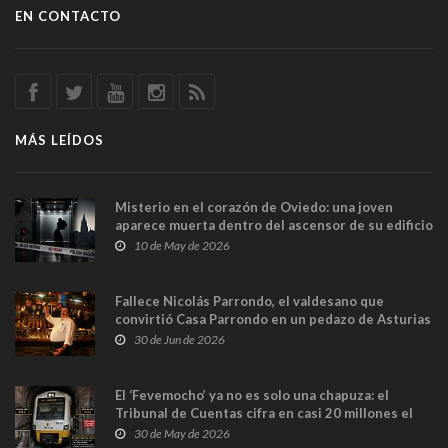
EN CONTACTO
MÁS LEÍDOS
Misterio en el corazón de Oviedo: una joven
aparece muerta dentro del ascensor de su edificio
y las cámaras captan sus últimos minutos
10 de May de 2026
Fallece Nicolás Parrondo, el valdesano que
convirtió Casa Parrondo en un pedazo de Asturias
en Madrid
30 de Jun de 2026
El ‘Fevemocho’ ya no es solo una chapuza: el
Tribunal de Cuentas cifra en casi 20 millones el
sobrecoste de los trenes que no cabían por los
30 de May de 2026