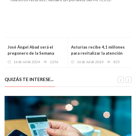
José Ángel Abad será el
Asturias recibe 4,1 millones
pregonero de la Semana
para revitalizar la atención
Grande de Gijón/Xixón 2024
primaria: Formación, equipos
16 de Jul de 2024
1256
16 de Jul de 2024
823
y nuevas infraestructuras
QUIZÁS TE INTERESE...