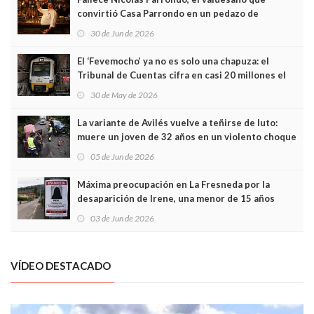
convirtió Casa Parrondo en un pedazo de
Asturias en Madrid
30 de Jun de 2026
El ‘Fevemocho’ ya no es solo una chapuza: el
Tribunal de Cuentas cifra en casi 20 millones el
sobrecoste de los trenes que no cabían por los
30 de May de 2026
túneles
La variante de Avilés vuelve a teñirse de luto:
muere un joven de 32 años en un violento choque
frontal
05 de Jun de 2026
Máxima preocupación en La Fresneda por la
desaparición de Irene, una menor de 15 años
03 de Jun de 2026
VÍDEO DESTACADO