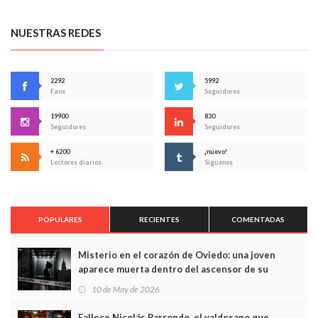
NUESTRAS REDES
2292
5992
Fans
Seguidores
19900
830
Seguidores
Seguidores
+ 6200
¡nuevo!
Lectores diarios
Síguenos
POPULARES
RECIENTES
COMENTADAS
Misterio en el corazón de Oviedo: una joven
aparece muerta dentro del ascensor de su
edificio y las cámaras captan sus últimos minutos
10 de May de 2026
Fallece Nicolás Parrondo, el valdesano que