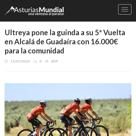
Naveg
Ultreya pone la guinda a su 5ª Vuelta
en Alcalá de Guadaíra con 16.000€
para la comunidad
15/07/2024
0
809