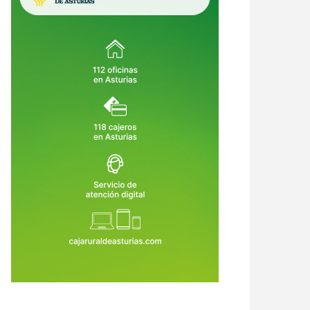
crimen de Llanes destapa una
Asturias crea empleo, pero su
ena de alertas: el asesino había
economía no despega: vuelve a ser
o condenado, expulsado de la
la comunidad que menos crece
6 de Ago de 2026
06 de Ago de 2026
dia Civil y tenía prohibido
tar armas