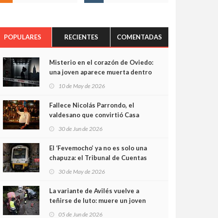
POPULARES
RECIENTES
COMENTADAS
Misterio en el corazón de Oviedo:
una joven aparece muerta dentro
del ascensor de su edificio y las
10 de May de 2026
cámaras captan sus últimos
minutos
Fallece Nicolás Parrondo, el
valdesano que convirtió Casa
Parrondo en un pedazo de
30 de Jun de 2026
Asturias en Madrid
El ‘Fevemocho’ ya no es solo una
chapuza: el Tribunal de Cuentas
cifra en casi 20 millones el
30 de May de 2026
sobrecoste de los trenes que no
cabían por los túneles
La variante de Avilés vuelve a
teñirse de luto: muere un joven
de 32 años en un violento choque
05 de Jun de 2026