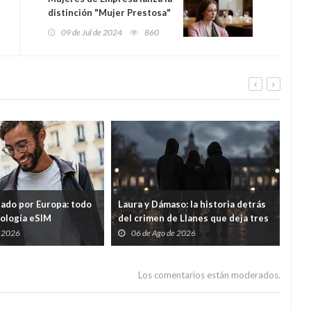
distinción "Mujer Prestosa"
y anuncia a las primeras
09 de Jul de 2024
860
galardonadas de 2024
tado por Europa: todo
Laura y Dámaso: la historia detrás
El 
nología eSIM
del crimen de Llanes que deja tres
cad
hijos huérfanos
sid
e 2026
06 de Ago de 2026
0
Guar
por
Los comentarios están moderados.