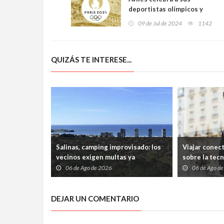
deportistas olímpicos y
paralímpicos con una
09 de Jul de 2024
1142
exposición única en el
Palacio de Valdecarzana
QUIZÁS TE INTERESE...
Salinas, camping improvisado: los
Viajar conec
vecinos exigen multas ya
sobre la tec
06 de Ago de 2026
06 de Ago d
DEJAR UN COMENTARIO