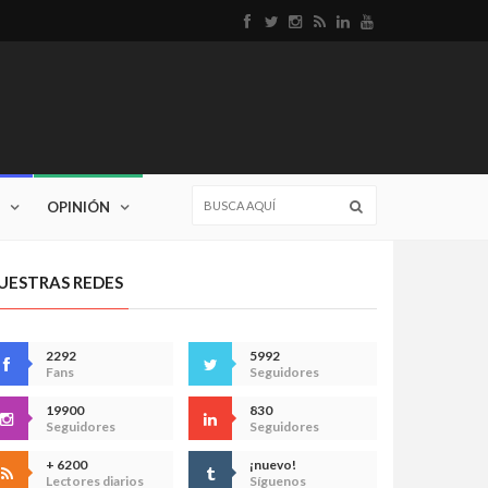
OPINIÓN
UESTRAS REDES
2292
5992
Fans
Seguidores
19900
830
Seguidores
Seguidores
+ 6200
¡nuevo!
Lectores diarios
Síguenos