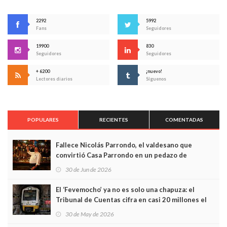
2292
5992
Fans
Seguidores
19900
830
Seguidores
Seguidores
+ 6200
¡nuevo!
Lectores diarios
Síguenos
POPULARES
RECIENTES
COMENTADAS
Fallece Nicolás Parrondo, el valdesano que
convirtió Casa Parrondo en un pedazo de
Asturias en Madrid
30 de Jun de 2026
El ‘Fevemocho’ ya no es solo una chapuza: el
Tribunal de Cuentas cifra en casi 20 millones el
sobrecoste de los trenes que no cabían por los
30 de May de 2026
túneles