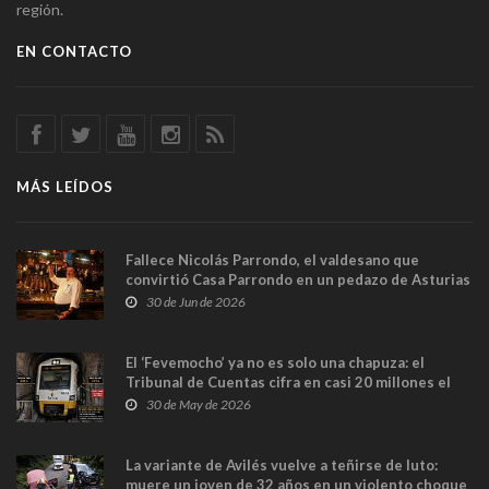
región.
EN CONTACTO
MÁS LEÍDOS
Fallece Nicolás Parrondo, el valdesano que
convirtió Casa Parrondo en un pedazo de Asturias
en Madrid
30 de Jun de 2026
El ‘Fevemocho’ ya no es solo una chapuza: el
Tribunal de Cuentas cifra en casi 20 millones el
sobrecoste de los trenes que no cabían por los
30 de May de 2026
túneles
La variante de Avilés vuelve a teñirse de luto:
muere un joven de 32 años en un violento choque