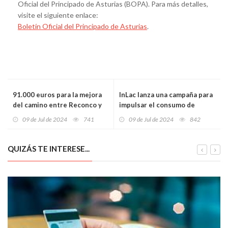
Oficial del Principado de Asturias (BOPA). Para más detalles,
visite el siguiente enlace:
Boletín Oficial del Principado de Asturias
.
91.000 euros para la mejora
InLac lanza una campaña para
del camino entre Reconco y
impulsar el consumo de
Calavero en Illas
lácteos nacionales: "Te lo
09 de Jul de 2024
741
09 de Jul de 2024
842
Agradece"
QUIZÁS TE INTERESE...