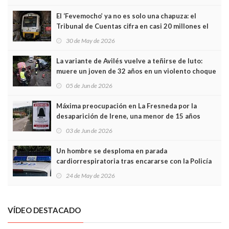
El ‘Fevemocho’ ya no es solo una chapuza: el
Tribunal de Cuentas cifra en casi 20 millones el
sobrecoste de los trenes que no cabían por los
30 de May de 2026
túneles
La variante de Avilés vuelve a teñirse de luto:
muere un joven de 32 años en un violento choque
frontal
05 de Jun de 2026
Máxima preocupación en La Fresneda por la
desaparición de Irene, una menor de 15 años
03 de Jun de 2026
Un hombre se desploma en parada
cardiorrespiratoria tras encararse con la Policía
Local en Luanco
24 de May de 2026
VÍDEO DESTACADO