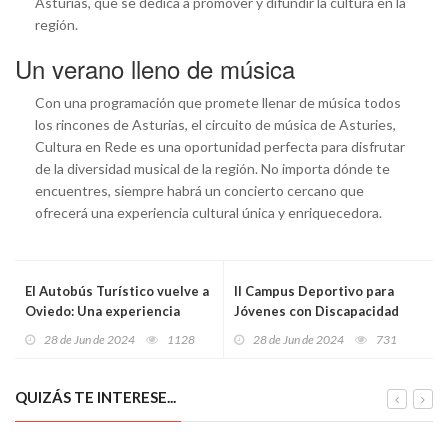
Asturias, que se dedica a promover y difundir la cultura en la
región.
Un verano lleno de música
Con una programación que promete llenar de música todos
los rincones de Asturias, el circuito de música de Asturies,
Cultura en Rede es una oportunidad perfecta para disfrutar
de la diversidad musical de la región. No importa dónde te
encuentres, siempre habrá un concierto cercano que
ofrecerá una experiencia cultural única y enriquecedora.
El Autobús Turístico vuelve a
II Campus Deportivo para
Oviedo: Una experiencia
Jóvenes con Discapacidad
inolvidable para visitantes y
Física en Avilés
28 de Jun de 2024
1128
28 de Jun de 2024
731
locales
QUIZÁS TE INTERESE...