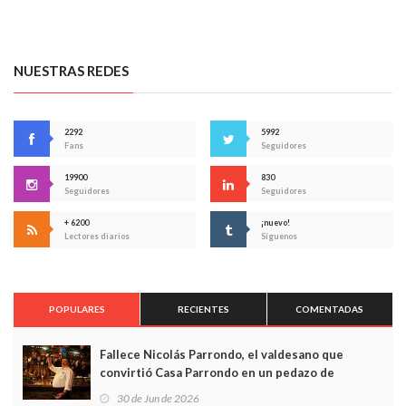
NUESTRAS REDES
2292
5992
Fans
Seguidores
19900
830
Seguidores
Seguidores
+ 6200
¡nuevo!
Lectores diarios
Síguenos
POPULARES
RECIENTES
COMENTADAS
Fallece Nicolás Parrondo, el valdesano que
convirtió Casa Parrondo en un pedazo de
Asturias en Madrid
30 de Jun de 2026