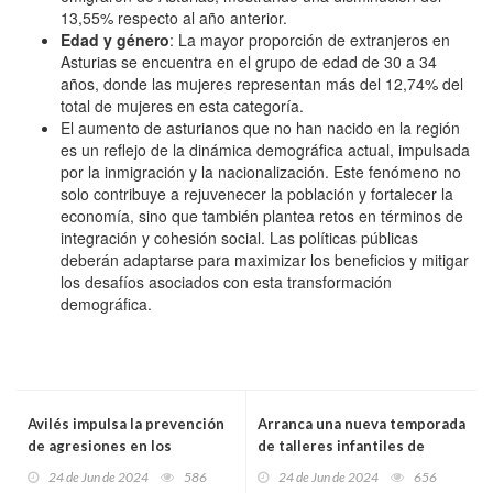
13,55% respecto al año anterior.
Edad y género
: La mayor proporción de extranjeros en
Asturias se encuentra en el grupo de edad de 30 a 34
años, donde las mujeres representan más del 12,74% del
total de mujeres en esta categoría.
El aumento de asturianos que no han nacido en la región
es un reflejo de la dinámica demográfica actual, impulsada
por la inmigración y la nacionalización. Este fenómeno no
solo contribuye a rejuvenecer la población y fortalecer la
economía, sino que también plantea retos en términos de
integración y cohesión social. Las políticas públicas
deberán adaptarse para maximizar los beneficios y mitigar
los desafíos asociados con esta transformación
demográfica.
Avilés impulsa la prevención
Arranca una nueva temporada
de agresiones en los
de talleres infantiles de
servicios sociales con
verano en Avilés
24 de Jun de 2024
586
24 de Jun de 2024
656
jornadas especializadas