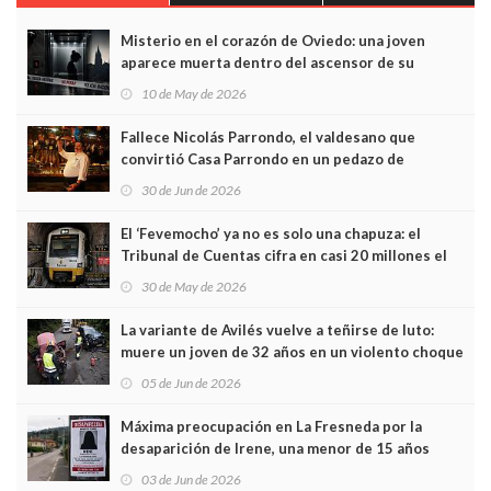
Misterio en el corazón de Oviedo: una joven
aparece muerta dentro del ascensor de su
edificio y las cámaras captan sus últimos minutos
10 de May de 2026
Fallece Nicolás Parrondo, el valdesano que
convirtió Casa Parrondo en un pedazo de
Asturias en Madrid
30 de Jun de 2026
El ‘Fevemocho’ ya no es solo una chapuza: el
Tribunal de Cuentas cifra en casi 20 millones el
sobrecoste de los trenes que no cabían por los
30 de May de 2026
túneles
La variante de Avilés vuelve a teñirse de luto:
muere un joven de 32 años en un violento choque
frontal
05 de Jun de 2026
Máxima preocupación en La Fresneda por la
desaparición de Irene, una menor de 15 años
03 de Jun de 2026