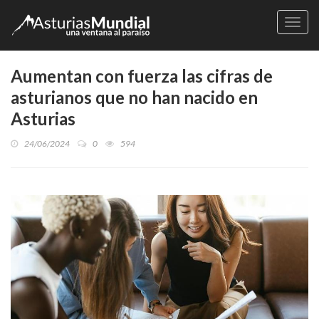
Naveg
Aumentan con fuerza las cifras de
asturianos que no han nacido en
Asturias
24/06/2024
0
594