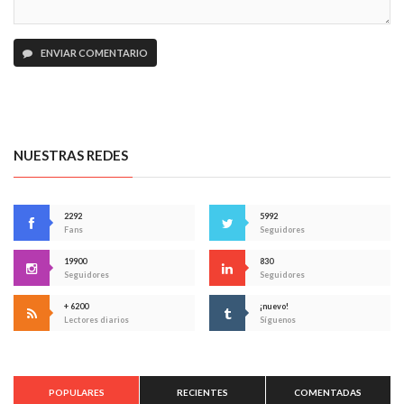
ENVIAR COMENTARIO
NUESTRAS REDES
2292
5992
Fans
Seguidores
19900
830
Seguidores
Seguidores
+ 6200
¡nuevo!
Lectores diarios
Síguenos
POPULARES
RECIENTES
COMENTADAS