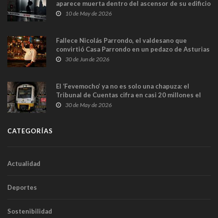
aparece muerta dentro del ascensor de su edificio
y las cámaras captan sus últimos minutos
10 de May de 2026
Fallece Nicolás Parrondo, el valdesano que
convirtió Casa Parrondo en un pedazo de Asturias
en Madrid
30 de Jun de 2026
El ‘Fevemocho’ ya no es solo una chapuza: el
Tribunal de Cuentas cifra en casi 20 millones el
sobrecoste de los trenes que no cabían por los
30 de May de 2026
túneles
CATEGORÍAS
Actualidad
Deportes
Sostenibilidad