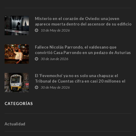
Misterio en el corazón de Oviedo: una joven
aparece muerta dentro del ascensor de su edificio
y las cámaras captan sus últimos minutos
10 de May de 2026
Fallece Nicolás Parrondo, el valdesano que
convirtió Casa Parrondo en un pedazo de Asturias
en Madrid
30 de Jun de 2026
El ‘Fevemocho’ ya no es solo una chapuza: el
Tribunal de Cuentas cifra en casi 20 millones el
sobrecoste de los trenes que no cabían por los
30 de May de 2026
túneles
CATEGORÍAS
Actualidad