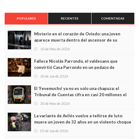
POPULARES
RECIENTES
COMENTADAS
Misterio en el corazón de Oviedo: una joven
aparece muerta dentro del ascensor de su
edificio y las cámaras captan sus últimos minutos
10 de May de 2026
Fallece Nicolás Parrondo, el valdesano que
convirtió Casa Parrondo en un pedazo de
Asturias en Madrid
30 de Jun de 2026
El ‘Fevemocho’ ya no es solo una chapuza: el
Tribunal de Cuentas cifra en casi 20 millones el
sobrecoste de los trenes que no cabían por los
30 de May de 2026
túneles
La variante de Avilés vuelve a teñirse de luto:
muere un joven de 32 años en un violento choque
frontal
05 de Jun de 2026