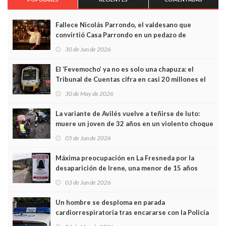
Fallece Nicolás Parrondo, el valdesano que
convirtió Casa Parrondo en un pedazo de
Asturias en Madrid
30 de Jun de 2026
El ‘Fevemocho’ ya no es solo una chapuza: el
Tribunal de Cuentas cifra en casi 20 millones el
sobrecoste de los trenes que no cabían por los
30 de May de 2026
túneles
La variante de Avilés vuelve a teñirse de luto:
muere un joven de 32 años en un violento choque
frontal
05 de Jun de 2026
Máxima preocupación en La Fresneda por la
desaparición de Irene, una menor de 15 años
03 de Jun de 2026
Un hombre se desploma en parada
cardiorrespiratoria tras encararse con la Policía
Local en Luanco