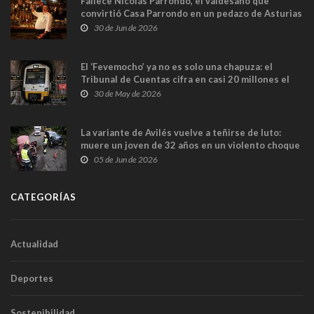
Fallece Nicolás Parrondo, el valdesano que
convirtió Casa Parrondo en un pedazo de Asturias
en Madrid
30 de Jun de 2026
El ‘Fevemocho’ ya no es solo una chapuza: el
Tribunal de Cuentas cifra en casi 20 millones el
sobrecoste de los trenes que no cabían por los
30 de May de 2026
túneles
La variante de Avilés vuelve a teñirse de luto:
muere un joven de 32 años en un violento choque
frontal
05 de Jun de 2026
CATEGORÍAS
Actualidad
Deportes
Sostenibilidad