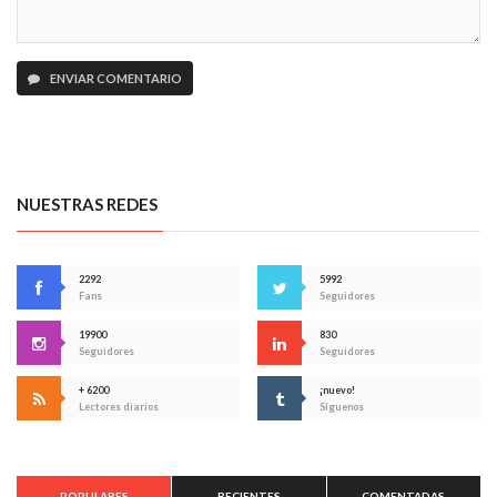
ENVIAR COMENTARIO
NUESTRAS REDES
2292
5992
Fans
Seguidores
19900
830
Seguidores
Seguidores
+ 6200
¡nuevo!
Lectores diarios
Síguenos
POPULARES
RECIENTES
COMENTADAS