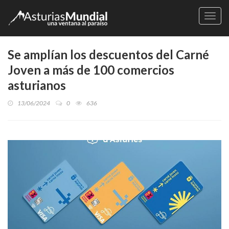
Naveg
Se amplían los descuentos del Carné
Joven a más de 100 comercios
asturianos
13/06/2024
0
636