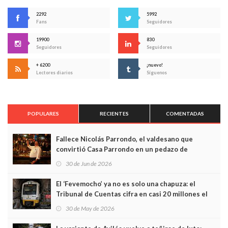
2292
5992
Fans
Seguidores
19900
830
Seguidores
Seguidores
+ 6200
¡nuevo!
Lectores diarios
Síguenos
POPULARES
RECIENTES
COMENTADAS
Fallece Nicolás Parrondo, el valdesano que
convirtió Casa Parrondo en un pedazo de
Asturias en Madrid
30 de Jun de 2026
El ‘Fevemocho’ ya no es solo una chapuza: el
Tribunal de Cuentas cifra en casi 20 millones el
sobrecoste de los trenes que no cabían por los
30 de May de 2026
túneles