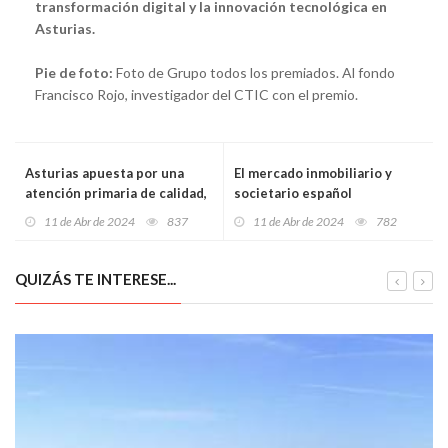
transformación digital y la innovación tecnológica en
Asturias.
Pie de foto:
Foto de Grupo todos los premiados. Al fondo
Francisco Rojo, investigador del CTIC con el premio.
Asturias apuesta por una
El mercado inmobiliario y
atención primaria de calidad,
societario español
accesible y valorada por la
experimenta un notable
11 de Abr de 2024
837
11 de Abr de 2024
782
ciudadanía
crecimiento en febrero de
2024
QUIZÁS TE INTERESE...