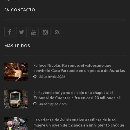
EN CONTACTO
MÁS LEÍDOS
Fallece Nicolás Parrondo, el valdesano que
convirtió Casa Parrondo en un pedazo de Asturias
en Madrid
30 de Jun de 2026
El ‘Fevemocho’ ya no es solo una chapuza: el
Tribunal de Cuentas cifra en casi 20 millones el
sobrecoste de los trenes que no cabían por los
30 de May de 2026
túneles
La variante de Avilés vuelve a teñirse de luto:
muere un joven de 32 años en un violento choque