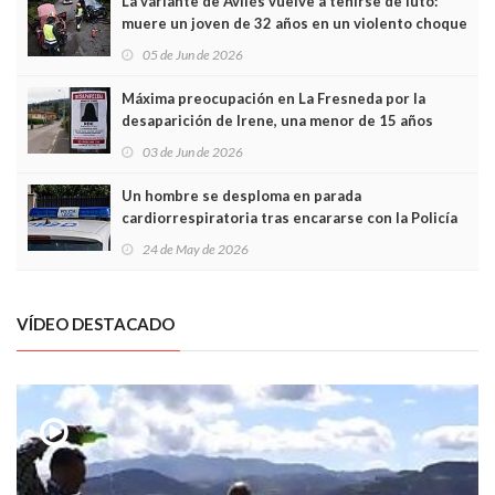
La variante de Avilés vuelve a teñirse de luto:
muere un joven de 32 años en un violento choque
frontal
05 de Jun de 2026
Máxima preocupación en La Fresneda por la
desaparición de Irene, una menor de 15 años
03 de Jun de 2026
Un hombre se desploma en parada
cardiorrespiratoria tras encararse con la Policía
Local en Luanco
24 de May de 2026
VÍDEO DESTACADO