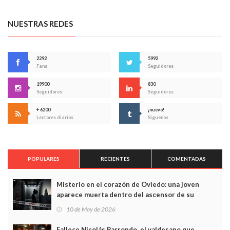
NUESTRAS REDES
2292
5992
Fans
Seguidores
19900
830
Seguidores
Seguidores
+ 6200
¡nuevo!
Lectores diarios
Síguenos
POPULARES
RECIENTES
COMENTADAS
Misterio en el corazón de Oviedo: una joven
aparece muerta dentro del ascensor de su
edificio y las cámaras captan sus últimos minutos
10 de May de 2026
Fallece Nicolás Parrondo, el valdesano que