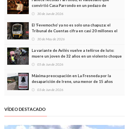
convirtió Casa Parrondo en un pedazo de
Asturias en Madrid
30 de Jun de 2026
El ‘Fevemocho’ ya no es solo una chapuza: el
Tribunal de Cuentas cifra en casi 20 millones el
sobrecoste de los trenes que no cabían por los
30 de May de 2026
túneles
La variante de Avilés vuelve a teñirse de luto:
muere un joven de 32 años en un violento choque
frontal
05 de Jun de 2026
Máxima preocupación en La Fresneda por la
desaparición de Irene, una menor de 15 años
03 de Jun de 2026
VÍDEO DESTACADO