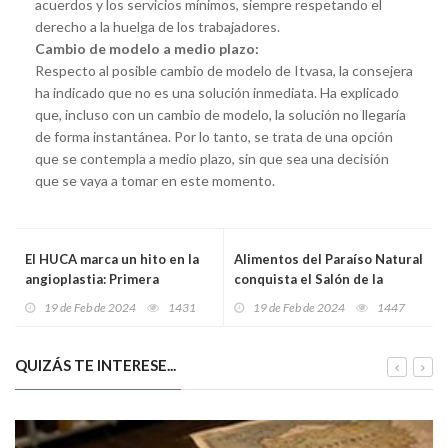
acuerdos y los servicios mínimos, siempre respetando el
derecho a la huelga de los trabajadores.
Cambio de modelo a medio plazo:
Respecto al posible cambio de modelo de Itvasa, la consejera
ha indicado que no es una solución inmediata. Ha explicado
que, incluso con un cambio de modelo, la solución no llegaría
de forma instantánea. Por lo tanto, se trata de una opción
que se contempla a medio plazo, sin que sea una decisión
que se vaya a tomar en este momento.
El HUCA marca un hito en la
Alimentos del Paraíso Natural
angioplastia: Primera
conquista el Salón de la
intervención en España con
Alimentación y Equipamiento
19 de Feb de 2024
1431
19 de Feb de 2024
1447
sistema guiado de última
del Norte de España
generación
QUIZÁS TE INTERESE...