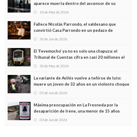
aparece muerta dentro del ascensor de su
edificio y las cámaras captan sus últimos minutos
10 de May de 2026
Fallece Nicolás Parrondo, el valdesano que
convirtió Casa Parrondo en un pedazo de
Asturias en Madrid
30 de Jun de 2026
El ‘Fevemocho’ ya no es solo una chapuza: el
Tribunal de Cuentas cifra en casi 20 millones el
sobrecoste de los trenes que no cabían por los
30 de May de 2026
túneles
La variante de Avilés vuelve a teñirse de luto:
muere un joven de 32 años en un violento choque
frontal
05 de Jun de 2026
Máxima preocupación en La Fresneda por la
desaparición de Irene, una menor de 15 años
03 de Jun de 2026