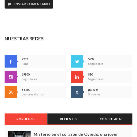
ENVIAR COMENTARIO
NUESTRAS REDES
2292
5992
Fans
Seguidores
19900
830
Seguidores
Seguidores
+ 6200
¡nuevo!
Lectores diarios
Síguenos
POPULARES
RECIENTES
COMENTADAS
Misterio en el corazón de Oviedo: una joven