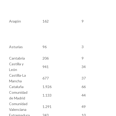
(P
C
S
D
Aragón
162
9
d
G
(
I
Asturias
96
3
R
(
Cantabria
206
9
T
Castilla y
941
34
León
Castilla-La
677
37
Mancha
Cataluña
1.926
66
Comunidad
1.133
44
de Madrid
Comunidad
1.291
49
Valenciana
Extremadura
243
10