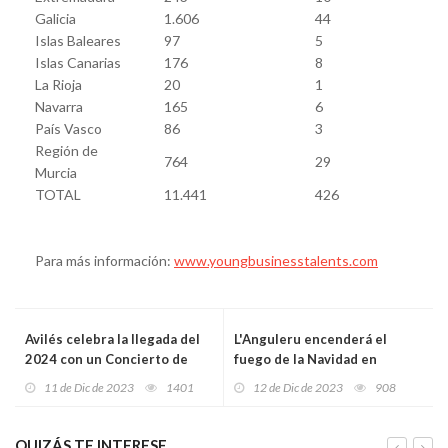
Galicia
1.606
44
Islas Baleares
97
5
Islas Canarias
176
8
La Rioja
20
1
Navarra
165
6
País Vasco
86
3
Región de
764
29
Murcia
TOTAL
11.441
426
Para más información:
www.youngbusinesstalents.com
Avilés celebra la llegada del
L'Anguleru encenderá el
2024 con un Concierto de
fuego de la Navidad en
Año Nuevo cargado de
Mieres
11 de Dic de 2023
1401
12 de Dic de 2023
908
música clásica y talentos
locales"
QUIZÁS TE INTERESE...