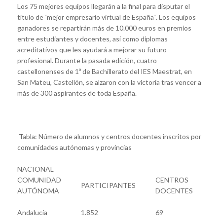
Los 75 mejores equipos llegarán a la final para disputar el
título de `mejor empresario virtual de España´. Los equipos
ganadores se repartirán más de 10.000 euros en premios
entre estudiantes y docentes, así como diplomas
acreditativos que les ayudará a mejorar su futuro
profesional. Durante la pasada edición, cuatro
castellonenses de 1º de Bachillerato del IES Maestrat, en
San Mateu, Castellón, se alzaron con la victoria tras vencer a
más de 300 aspirantes de toda España.
Tabla: Número de alumnos y centros docentes inscritos por
comunidades autónomas y provincias
NACIONAL
A
COMUNIDAD
CENTROS
C
PARTICIPANTES
AUTÓNOMA
DOCENTES
D
C
Andalucía
1.852
69
L