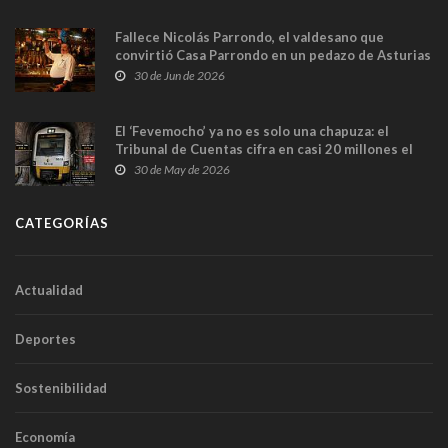
Fallece Nicolás Parrondo, el valdesano que
convirtió Casa Parrondo en un pedazo de Asturias
en Madrid
30 de Jun de 2026
El ‘Fevemocho’ ya no es solo una chapuza: el
Tribunal de Cuentas cifra en casi 20 millones el
sobrecoste de los trenes que no cabían por los
30 de May de 2026
túneles
CATEGORÍAS
Actualidad
Deportes
Sostenibilidad
Economía