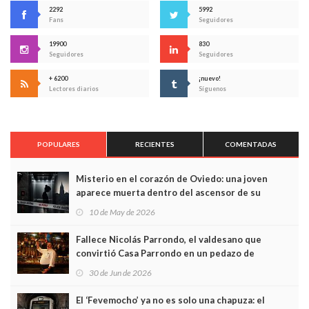
2292
5992
Fans
Seguidores
19900
830
Seguidores
Seguidores
+ 6200
¡nuevo!
Lectores diarios
Síguenos
POPULARES
RECIENTES
COMENTADAS
Misterio en el corazón de Oviedo: una joven
aparece muerta dentro del ascensor de su
edificio y las cámaras captan sus últimos minutos
10 de May de 2026
Fallece Nicolás Parrondo, el valdesano que
convirtió Casa Parrondo en un pedazo de
Asturias en Madrid
30 de Jun de 2026
El ‘Fevemocho’ ya no es solo una chapuza: el