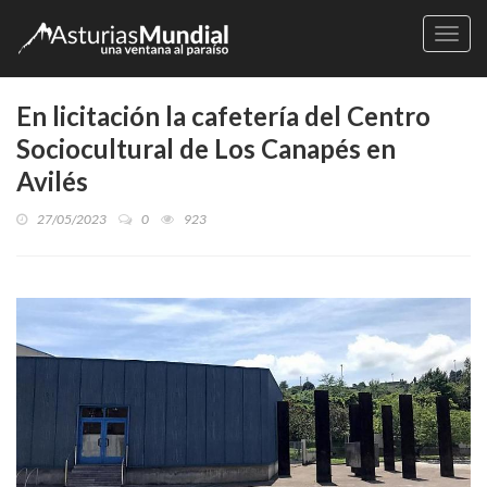
Naveg
En licitación la cafetería del Centro
Sociocultural de Los Canapés en
Avilés
27/05/2023
0
923