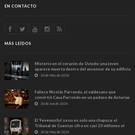
EN CONTACTO
MÁS LEÍDOS
Misterio en el corazón de Oviedo: una joven
aparece muerta dentro del ascensor de su edificio
y las cámaras captan sus últimos minutos
10 de May de 2026
Fallece Nicolás Parrondo, el valdesano que
convirtió Casa Parrondo en un pedazo de Asturias
en Madrid
30 de Jun de 2026
El ‘Fevemocho’ ya no es solo una chapuza: el
Tribunal de Cuentas cifra en casi 20 millones el
sobrecoste de los trenes que no cabían por los
30 de May de 2026