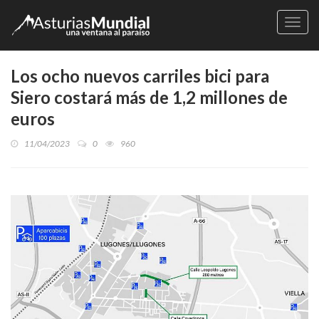
Naveg
Los ocho nuevos carriles bici para
Siero costará más de 1,2 millones de
euros
11/04/2023
0
960