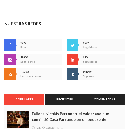
NUESTRAS REDES
2292
5992
Fans
Seguidores
19900
830
Seguidores
Seguidores
+ 6200
¡nuevo!
Lectores diarios
Síguenos
POPULARES
RECIENTES
COMENTADAS
Fallece Nicolás Parrondo, el valdesano que
convirtió Casa Parrondo en un pedazo de
Asturias en Madrid
30 de Jun de 2026