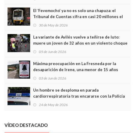
El ‘Fevemocho’ ya no es solo una chapuza: el
Tribunal de Cuentas cifra en casi 20 millones el
sobrecoste de los trenes que no cabían por los
30 de May de 2026
túneles
La variante de Avilés vuelve a teñirse de luto:
muere un joven de 32 años en un violento choque
frontal
05 de Jun de 2026
Máxima preocupación en La Fresneda por la
desaparición de Irene, una menor de 15 años
03 de Jun de 2026
Un hombre se desploma en parada
cardiorrespiratoria tras encararse con la Policía
Local en Luanco
24 de May de 2026
VÍDEO DESTACADO