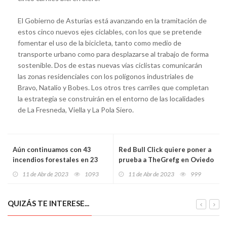
El Gobierno de Asturias está avanzando en la tramitación de
estos cinco nuevos ejes ciclables, con los que se pretende
fomentar el uso de la bicicleta, tanto como medio de
transporte urbano como para desplazarse al trabajo de forma
sostenible. Dos de estas nuevas vías ciclistas comunicarán
las zonas residenciales con los polígonos industriales de
Bravo, Natalio y Bobes. Los otros tres carriles que completan
la estrategia se construirán en el entorno de las localidades
de La Fresneda, Viella y La Pola Siero.
Aún continuamos con 43
Red Bull Click quiere poner a
incendios forestales en 23
prueba a TheGrefg en Oviedo
localidades distintas de
11 de Abr de 2023
1093
11 de Abr de 2023
999
Asturias
QUIZÁS TE INTERESE...