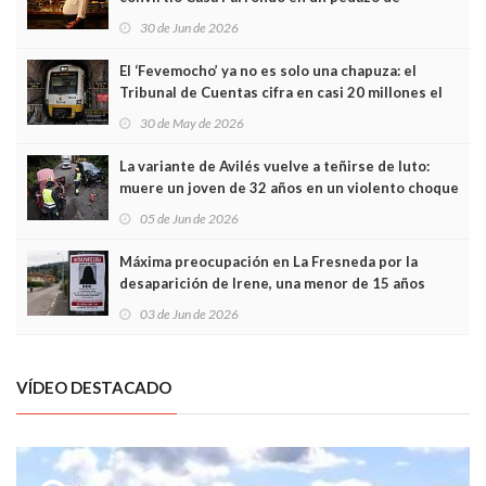
Asturias en Madrid
30 de Jun de 2026
El ‘Fevemocho’ ya no es solo una chapuza: el
Tribunal de Cuentas cifra en casi 20 millones el
sobrecoste de los trenes que no cabían por los
30 de May de 2026
túneles
La variante de Avilés vuelve a teñirse de luto:
muere un joven de 32 años en un violento choque
frontal
05 de Jun de 2026
Máxima preocupación en La Fresneda por la
desaparición de Irene, una menor de 15 años
03 de Jun de 2026
VÍDEO DESTACADO