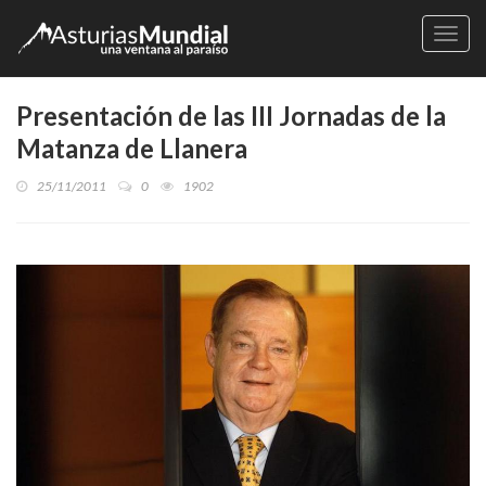
Naveg
Presentación de las III Jornadas de la
Matanza de Llanera
25/11/2011
0
1902