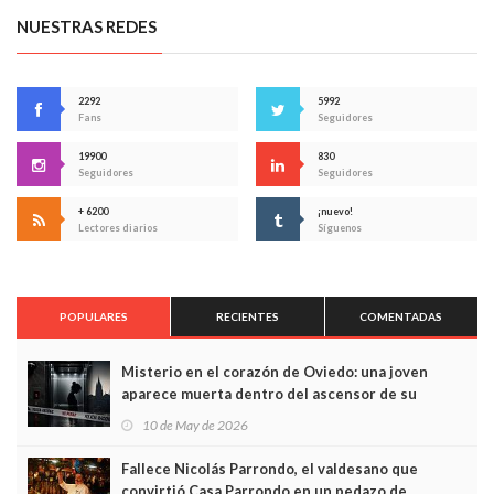
NUESTRAS REDES
2292
5992
Fans
Seguidores
19900
830
Seguidores
Seguidores
+ 6200
¡nuevo!
Lectores diarios
Síguenos
POPULARES
RECIENTES
COMENTADAS
Misterio en el corazón de Oviedo: una joven
aparece muerta dentro del ascensor de su
edificio y las cámaras captan sus últimos minutos
10 de May de 2026
Fallece Nicolás Parrondo, el valdesano que
convirtió Casa Parrondo en un pedazo de