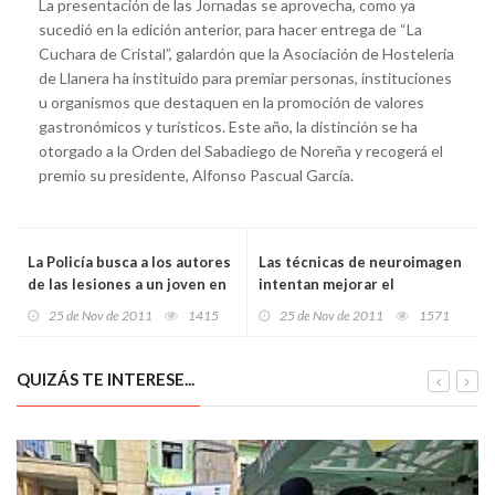
La presentación de las Jornadas se aprovecha, como ya
sucedió en la edición anterior, para hacer entrega de “La
Cuchara de Cristal”, galardón que la Asociación de Hostelería
de Llanera ha instituido para premiar personas, instituciones
u organismos que destaquen en la promoción de valores
gastronómicos y turísticos. Este año, la distinción se ha
otorgado a la Orden del Sabadiego de Noreña y recogerá el
premio su presidente, Alfonso Pascual García.
La Policía busca a los autores
Las técnicas de neuroimagen
de las lesiones a un joven en
intentan mejorar el
“un botellón” cerca del
diagnóstico del párkinson
25 de Nov de 2011
1415
25 de Nov de 2011
1571
Tartiere
QUIZÁS TE INTERESE...