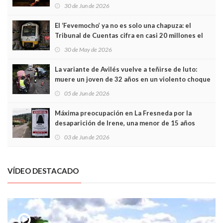
Asturias en Madrid
30 de Jun de 2026
El ‘Fevemocho’ ya no es solo una chapuza: el
Tribunal de Cuentas cifra en casi 20 millones el
sobrecoste de los trenes que no cabían por los
30 de May de 2026
túneles
La variante de Avilés vuelve a teñirse de luto:
muere un joven de 32 años en un violento choque
frontal
05 de Jun de 2026
Máxima preocupación en La Fresneda por la
desaparición de Irene, una menor de 15 años
03 de Jun de 2026
VÍDEO DESTACADO