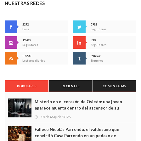
NUESTRAS REDES
2292
5992
Fans
Seguidores
19900
830
Seguidores
Seguidores
+ 6200
¡nuevo!
Lectores diarios
Síguenos
POPULARES
RECIENTES
COMENTADAS
Misterio en el corazón de Oviedo: una joven
aparece muerta dentro del ascensor de su
edificio y las cámaras captan sus últimos minutos
10 de May de 2026
Fallece Nicolás Parrondo, el valdesano que
convirtió Casa Parrondo en un pedazo de