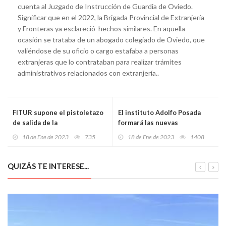
cuenta al Juzgado de Instrucción de Guardia de Oviedo.
Significar que en el 2022, la Brigada Provincial de Extranjería
y Fronteras ya esclareció hechos similares. En aquella
ocasión se trataba de un abogado colegiado de Oviedo, que
valiéndose de su oficio o cargo estafaba a personas
extranjeras que lo contrataban para realizar trámites
administrativos relacionados con extranjería..
FITUR supone el pistoletazo
El instituto Adolfo Posada
de salida de la
formará las nuevas
conmemoración del primer
incorporaciones a la
18 de Ene de 2023
735
18 de Ene de 2023
1408
centenario de ALSA
Sindicatura de Cuentas del
Principado
QUIZÁS TE INTERESE...