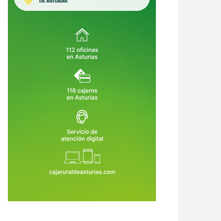
crimen de Llanes destapa una
Asturias crea empleo, pero su
ena de alertas: el asesino había
economía no despega: vuelve a ser
o condenado, expulsado de la
la comunidad que menos crece
6 de Ago de 2026
06 de Ago de 2026
dia Civil y tenía prohibido
tar armas