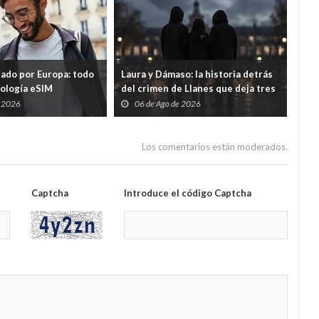
tado por Europa: todo
Laura y Dámaso: la historia detrás
El 
nología eSIM
del crimen de Llanes que deja tres
cad
hijos huérfanos
sid
e 2026
06 de Ago de 2026
0
Guar
por
Los comentarios están moderados.
Captcha
Introduce el código Captcha