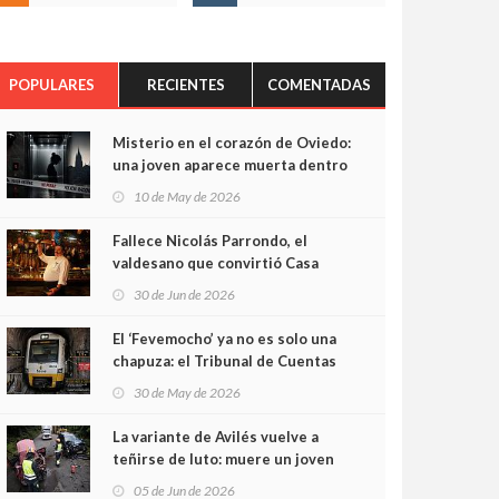
POPULARES
RECIENTES
COMENTADAS
Misterio en el corazón de Oviedo:
una joven aparece muerta dentro
del ascensor de su edificio y las
10 de May de 2026
cámaras captan sus últimos
minutos
Fallece Nicolás Parrondo, el
valdesano que convirtió Casa
Parrondo en un pedazo de
30 de Jun de 2026
Asturias en Madrid
El ‘Fevemocho’ ya no es solo una
chapuza: el Tribunal de Cuentas
cifra en casi 20 millones el
30 de May de 2026
sobrecoste de los trenes que no
cabían por los túneles
La variante de Avilés vuelve a
teñirse de luto: muere un joven
de 32 años en un violento choque
05 de Jun de 2026