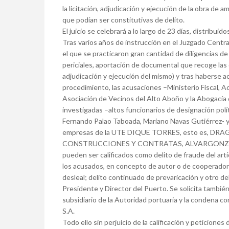
la licitación, adjudicación y ejecución de la obra de
que podían ser constitutivas de delito.
El juicio se celebrará a lo largo de 23 días, distribui
Tras varios años de instrucción en el Juzgado Centra
el que se practicaron gran cantidad de diligencias de 
periciales, aportación de documental que recoge las 
adjudicación y ejecución del mismo) y tras haberse ac
procedimiento, las acusaciones –Ministerio Fiscal, 
Asociación de Vecinos del Alto Aboño y la Abogacía
investigadas –altos funcionarios de designación polí
Fernando Palao Taboada, Mariano Navas Gutiérrez- y 
empresas de la UTE DIQUE TORRES, esto es, DR
CONSTRUCCIONES Y CONTRATAS, ALVARGONZALEZ Y
pueden ser calificados como delito de fraude del art
los acusados, en concepto de autor o de cooperadore
desleal; delito continuado de prevaricación y otro de
Presidente y Director del Puerto. Se solicita también
subsidiario de la Autoridad portuaria y la condena c
S.A.
Todo ello sin perjuicio de la calificación y peticiones 