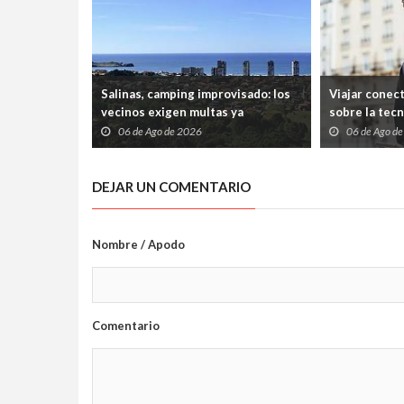
Salinas, camping improvisado: los
Viajar conec
vecinos exigen multas ya
sobre la tec
06 de Ago de 2026
06 de Ago d
DEJAR UN COMENTARIO
Nombre / Apodo
Comentario