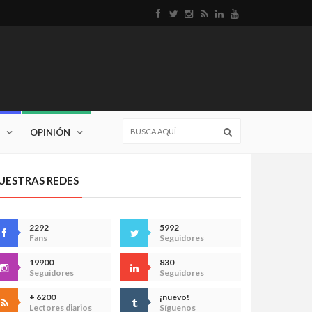
OPINIÓN
UESTRAS REDES
2292
5992
Fans
Seguidores
19900
830
Seguidores
Seguidores
+ 6200
¡nuevo!
Lectores diarios
Síguenos