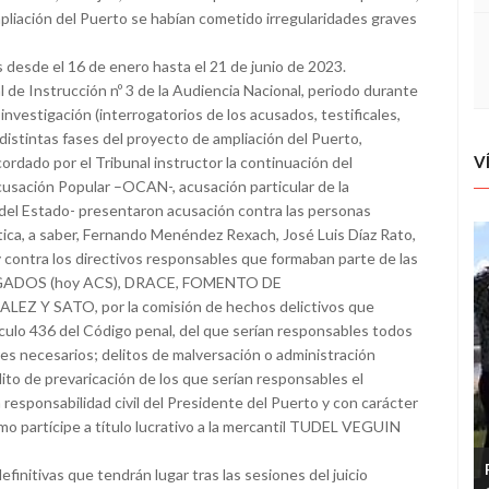
 ampliación del Puerto se habían cometido irregularidades graves
dos desde el 16 de enero hasta el 21 de junio de 2023.
l de Instrucción nº 3 de la Audiencia Nacional, periodo durante
investigación (interrogatorios de los acusados, testificales,
distintas fases del proyecto de ampliación del Puerto,
V
ordado por el Tribunal instructor la continuación del
Acusación Popular –OCAN-, acusación particular de la
 del Estado- presentaron acusación contra las personas
tica, a saber, Fernando Menéndez Rexach, José Luis Díaz Rato,
contra los directivos responsables que formaban parte de las
AGADOS (hoy ACS), DRACE, FOMENTO DE
 SATO, por la comisión de hechos delictivos que
ículo 436 del Código penal, del que serían responsables todos
s necesarios; delitos de malversación o administración
lito de prevaricación de los que serían responsables el
 responsabilidad civil del Presidente del Puerto y con carácter
omo partícipe a título lucrativo a la mercantil TUDEL VEGUIN
definitivas que tendrán lugar tras las sesiones del juicio