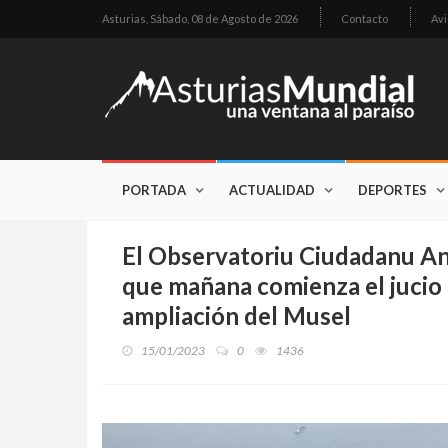
Asturias,
Sábado, 08 de Agosto de 2026
Contacto
Avi
PORTADA
ACTUALIDAD
DEPORTES
El Observatoriu Ciudadanu An
que mañana comienza el jucio 
ampliación del Musel
15/01/2023
0
1436