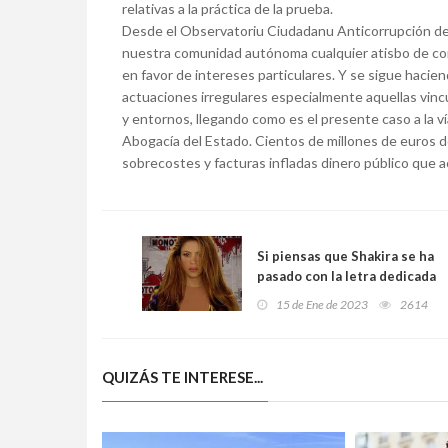
relativas a la práctica de la prueba.
Desde el Observatoriu Ciudadanu Anticorrupción de 
nuestra comunidad autónoma cualquier atisbo de corr
en favor de intereses particulares. Y se sigue haciend
actuaciones irregulares especialmente aquellas vinc
y entornos, llegando como es el presente caso a la vía 
Abogacía del Estado. Cientos de millones de euros d
sobrecostes y facturas infladas dinero público que a
Si piensas que Shakira se ha
pasado con la letra dedicada
a Piqué es porque no
15 de Ene de 2023
2614
recuerdas, por ejemplo, lo
que hacía Julio Iglesias
QUIZÁS TE INTERESE...