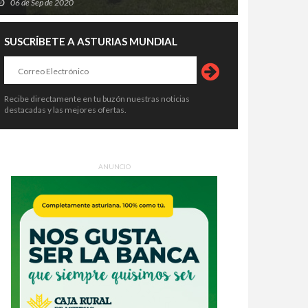
06 de Sep de 2020
SUSCRÍBETE A ASTURIAS MUNDIAL
Recibe directamente en tu buzón nuestras noticias
destacadas y las mejores ofertas.
ANUNCIO
urias destina 5,5 millones a
Asturias abre ayudas de hasta
piar montes, prevenir incendios
1.200 euros para guarderías,
ecuperar bosques dañados
campamentos, ludotecas y
7 de Jul de 2026
23 de Jul de 2026
cuidadores: solo hay plazo hasta el
5 de agosto