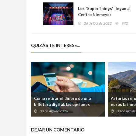
Los “SuperThings” llegan al
Centro Niemeyer
26 de Oct de 2022
972
QUIZÁS TE INTERESE...
Cómo retirar el dinero de una
Asturias ref
billetera digital: las opciones
euros la inno
disponibles
frenar la pér
03 de Ago de 2026
03 de Ago d
DEJAR UN COMENTARIO