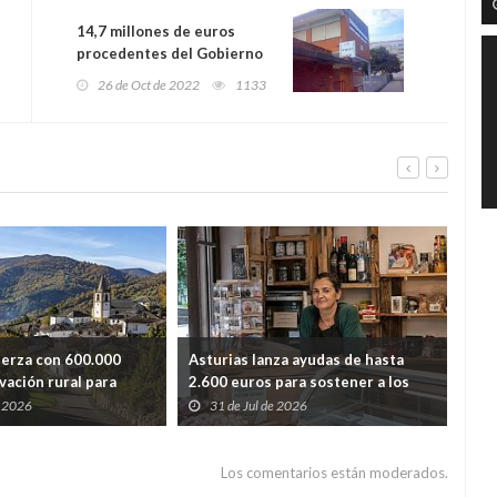
14,7 millones de euros
procedentes del Gobierno
Central para rehabilitar
26 de Oct de 2022
1133
once edificios públicos en
Asturias
uerza con 600.000
Asturias lanza ayudas de hasta
Ast
vación rural para
2.600 euros para sostener a los
lim
dida de población
autónomos de los pueblos con
y r
e 2026
31 de Jul de 2026
2
menos población
Los comentarios están moderados.