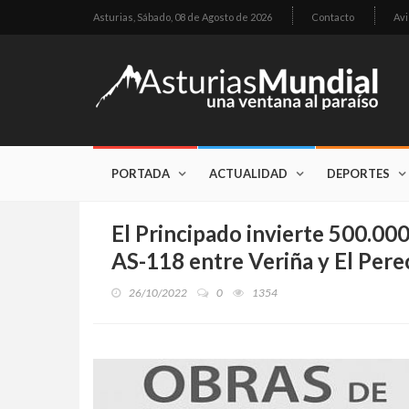
Asturias,
Sábado, 08 de Agosto de 2026
Contacto
Avi
PORTADA
ACTUALIDAD
DEPORTES
El Principado invierte 500.000
AS-118 entre Veriña y El Perec
26/10/2022
0
1354