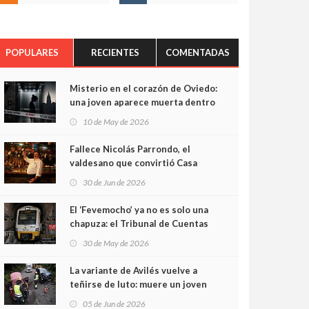
POPULARES
RECIENTES
COMENTADAS
Misterio en el corazón de Oviedo:
una joven aparece muerta dentro
del ascensor de su edificio y las
10 de May de 2026
cámaras captan sus últimos
minutos
Fallece Nicolás Parrondo, el
valdesano que convirtió Casa
Parrondo en un pedazo de
30 de Jun de 2026
Asturias en Madrid
El ‘Fevemocho’ ya no es solo una
chapuza: el Tribunal de Cuentas
cifra en casi 20 millones el
30 de May de 2026
sobrecoste de los trenes que no
cabían por los túneles
La variante de Avilés vuelve a
teñirse de luto: muere un joven
de 32 años en un violento choque
05 de Jun de 2026