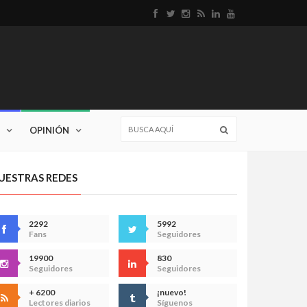
OPINIÓN
UESTRAS REDES
2292
5992
Fans
Seguidores
19900
830
Seguidores
Seguidores
+ 6200
¡nuevo!
Lectores diarios
Síguenos