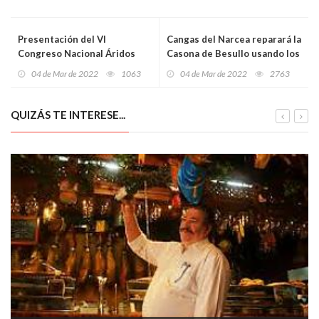
Presentación del VI
Cangas del Narcea reparará la
Congreso Nacional Áridos
Casona de Besullo usando los
que se celebrará en mayo en
1,8 millones de euros de los
04 de Mar de 2022
1063
04 de Mar de 2022
2763
Oviedo
fondos del Plan de
Sostenibilidad Turística
QUIZÁS TE INTERESE...