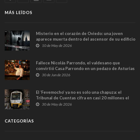
MÁS LEÍDOS
Misterio en el corazón de Oviedo: una joven
aparece muerta dentro del ascensor de su edificio
y las cámaras captan sus últimos minutos
10 de May de 2026
Fallece Nicolás Parrondo, el valdesano que
convirtió Casa Parrondo en un pedazo de Asturias
en Madrid
30 de Jun de 2026
El ‘Fevemocho’ ya no es solo una chapuza: el
Tribunal de Cuentas cifra en casi 20 millones el
sobrecoste de los trenes que no cabían por los
30 de May de 2026
túneles
CATEGORÍAS