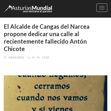
Naveg
El Alcalde de Cangas del Narcea
propone dedicar una calle al
recientemente fallecido Antón
Chicote
04/03/2022
0
1333