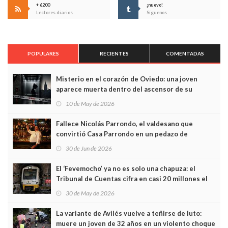
+ 6200
¡nuevo!
Lectores diarios
Síguenos
POPULARES
RECIENTES
COMENTADAS
Misterio en el corazón de Oviedo: una joven
aparece muerta dentro del ascensor de su
edificio y las cámaras captan sus últimos minutos
10 de May de 2026
Fallece Nicolás Parrondo, el valdesano que
convirtió Casa Parrondo en un pedazo de
Asturias en Madrid
30 de Jun de 2026
El ‘Fevemocho’ ya no es solo una chapuza: el
Tribunal de Cuentas cifra en casi 20 millones el
sobrecoste de los trenes que no cabían por los
30 de May de 2026
túneles
La variante de Avilés vuelve a teñirse de luto:
muere un joven de 32 años en un violento choque