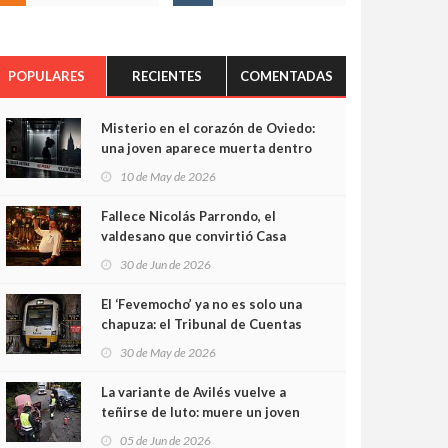
POPULARES
RECIENTES
COMENTADAS
Misterio en el corazón de Oviedo:
una joven aparece muerta dentro
del ascensor de su edificio y las
10 de May de 2026
cámaras captan sus últimos
minutos
Fallece Nicolás Parrondo, el
valdesano que convirtió Casa
Parrondo en un pedazo de
30 de Jun de 2026
Asturias en Madrid
El ‘Fevemocho’ ya no es solo una
chapuza: el Tribunal de Cuentas
cifra en casi 20 millones el
30 de May de 2026
sobrecoste de los trenes que no
cabían por los túneles
La variante de Avilés vuelve a
teñirse de luto: muere un joven
de 32 años en un violento choque
05 de Jun de 2026