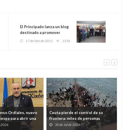
El Principado lanza un blog
destinado a promover
consumo con hábitos más
17 de Nov de 2011
1536
sostenibles
onso Ordiales, nuevo
Ceuta pierde el control de su
Ind
Sespa para abrir una
frontera: miles de personas
cua
a por el diálogo con
desbordan el Tarajal y ponen a
Just
e 2026
30 de Jul de 2026
2