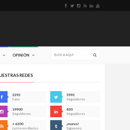
OPINIÓN
UESTRAS REDES
2292
5992
Fans
Seguidores
19900
830
Seguidores
Seguidores
+ 6200
¡nuevo!
Lectores diarios
Síguenos