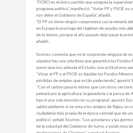
“FORO es el único partido que asegura la supervive
programa político”, manifestó. “Votar PP y PSOE es vo
nos debe el Gobierno de España”, añadió.
“El PP no tiene ningún compromiso con la minería de
en Europa la prorroga del régimen de ayudas más all
de lo mismo, porque el año pasado dejó pasar la presid
añadió.
Sostres comenta que no le sorprende ninguna de esta
siquiera hay una sola línea que garantice los Fondos
euros que nos adeuda el Estado, una actitud muy para
“Votar al PP o al PSOE es liquidar los Fondos Miner
pérdidas de empleo que están padeciendo”, apuntó 
“Con el carbón pasa lo mismo que con otros sectores
peleará por la agricultura, la ganadería y la pesca de 
hay ni una sola mención en su programa”, apuntó Sos
saldrá adelante si se vota a los amigos de Rajoy, un
ciudadanía más propia de la época colonial que de 
político”, señaló Sostres. “Los asturianos y las ge
de la voluntad del Gobierno de turno, y están muy a
declaraciones de Cherines”, concluyó Sostres.