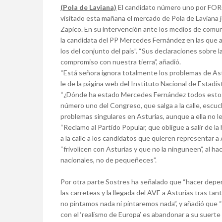
(Pola de Laviana)
El candidato número uno por FORO
visitado esta mañana el mercado de Pola de Laviana
Zapico. En su intervención ante los medios de comuni
la candidata del PP Mercedes Fernández en las que 
los del conjunto del país”. “Sus declaraciones sobre l
compromiso con nuestra tierra”, añadió.
“Está señora ignora totalmente los problemas de Ast
le de la página web del Instituto Nacional de Estadí
“¿Dónde ha estado Mercedes Fernández todos estos a
número uno del Congreso, que salga a la calle, escu
problemas singulares en Asturias, aunque a ella no le
“Reclamo al Partido Popular, que obligue a salir de la
a la calle a los candidatos que quieren representar a
“frivolicen con Asturias y que no la ninguneen”, al
nacionales, no de pequeñeces”.
Por otra parte Sostres ha señalado que “hacer depe
las carreteas y la llegada del AVE a Asturias tras ta
no pintamos nada ni pintaremos nada”, y añadió que “a
con el ‘realismo de Europa’ es abandonar a su suerte 