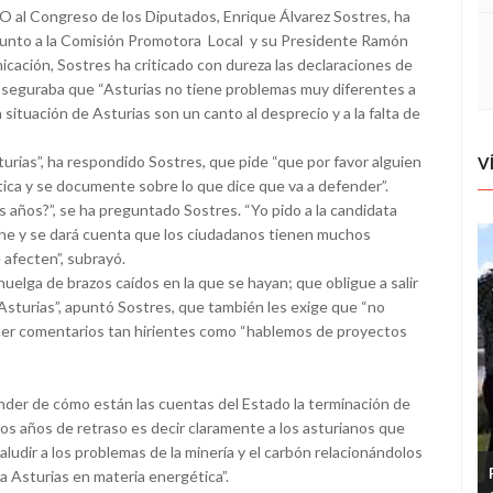
 al Congreso de los Diputados, Enrique Álvarez Sostres, ha
 junto a la Comisión Promotora Local y su Presidente Ramón
cación, Sostres ha criticado con dureza las declaraciones de
aseguraba que “Asturias no tiene problemas muy diferentes a
a situación de Asturias son un canto al desprecio y a la falta de
urias”, ha respondido Sostres, que pide “que por favor alguien
V
stica y se documente sobre lo que dice que va a defender”.
ños?”, se ha preguntado Sostres. “Yo pido a la candidata
che y se dará cuenta que los ciudadanos tienen muchos
 afecten”, subrayó.
 huelga de brazos caídos en la que se hayan; que obligue a salir
 Asturias”, apuntó Sostres, que también les exige que “no
 hacer comentarios tan hirientes como “hablemos de proyectos
nder de cómo están las cuentas del Estado la terminación de
ntos años de retraso es decir claramente a los asturianos que
ludir a los problemas de la minería y el carbón relacionándolos
a Asturias en materia energética”.