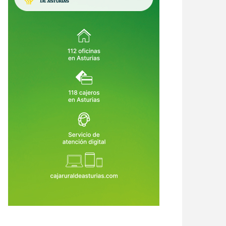
ultar también puede corromper:
El BOE desnuda el fracaso de
ndo el Gobierno convierte la
Oviedo: estos son los errores que
icia en un privilegio
le costaron la Agencia de Salud
9 de Jul de 2026
29 de Jul de 2026