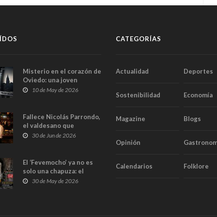
ÍDOS
CATEGORÍAS
Misterio en el corazón de
Actualidad
Deportes
Oviedo: una joven
aparece muerta dentro
10 de May de 2026
Sostenibilidad
Economía
del ascensor de su
edificio y las cámaras
captan sus últimos
Fallece Nicolás Parrondo,
Magazine
Blogs
minutos
el valdesano que
convirtió Casa Parrondo
30 de Jun de 2026
Opinión
Gastronom
en un pedazo de Asturias
en Madrid
El ‘Fevemocho’ ya no es
Calendarios
Folklore
solo una chapuza: el
Tribunal de Cuentas cifra
30 de May de 2026
en casi 20 millones el
sobrecoste de los trenes
que no cabían por los
túneles