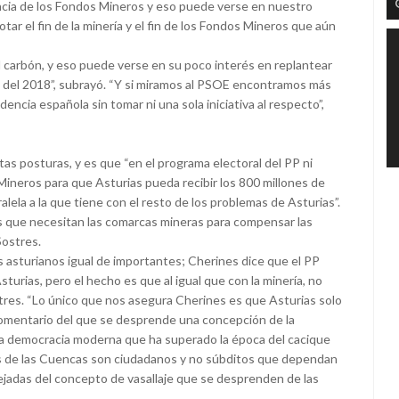
ncia de los Fondos Mineros y eso puede verse en nuestro
tar el fin de la minería y el fin de los Fondos Mineros que aún
l carbón, y eso puede verse en su poco interés en replantear
á del 2018”, subrayó. “Y si miramos al PSOE encontramos más
encia española sin tomar ni una sola iniciativa al respecto”,
s posturas, y es que “en el programa electoral del PP ni
 Mineros para que Asturias pueda recibir los 800 millones de
lela a la que tiene con el resto de los problemas de Asturias”.
os que necesitan las comarcas mineras para compensar las
Sostres.
 asturianos igual de importantes; Cherines dice que el PP
Asturias, pero el hecho es que al igual que con la minería, no
tres. “Lo único que nos asegura Cherines es que Asturias solo
 comentario del que se desprende una concepción de la
una democracia moderna que ha superado la época del cacique
ntes de las Cuencas son ciudadanos y no súbditos que dependan
lejadas del concepto de vasallaje que se desprenden de las