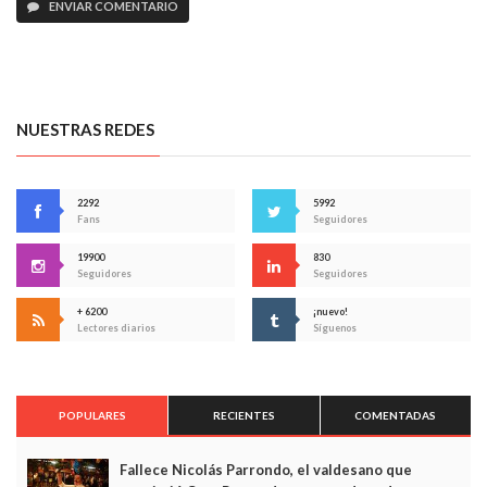
ENVIAR COMENTARIO
NUESTRAS REDES
2292
5992
Fans
Seguidores
19900
830
Seguidores
Seguidores
+ 6200
¡nuevo!
Lectores diarios
Síguenos
POPULARES
RECIENTES
COMENTADAS
Fallece Nicolás Parrondo, el valdesano que