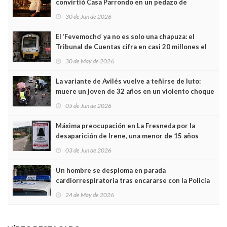
convirtió Casa Parrondo en un pedazo de
Asturias en Madrid
30 de Jun de 2026
El ‘Fevemocho’ ya no es solo una chapuza: el
Tribunal de Cuentas cifra en casi 20 millones el
sobrecoste de los trenes que no cabían por los
30 de May de 2026
túneles
La variante de Avilés vuelve a teñirse de luto:
muere un joven de 32 años en un violento choque
frontal
05 de Jun de 2026
Máxima preocupación en La Fresneda por la
desaparición de Irene, una menor de 15 años
03 de Jun de 2026
Un hombre se desploma en parada
cardiorrespiratoria tras encararse con la Policía
Local en Luanco
24 de May de 2026