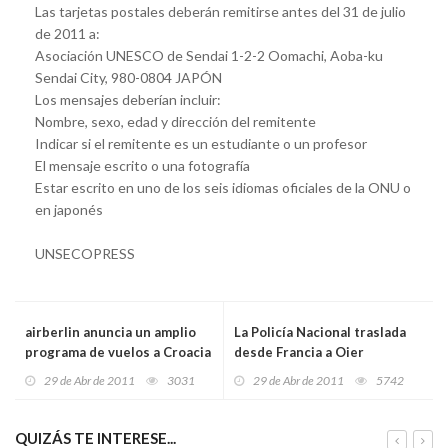
Las tarjetas postales deberán remitirse antes del 31 de julio
de 2011 a:
Asociación UNESCO de Sendai 1-2-2 Oomachi, Aoba-ku
Sendai City, 980-0804 JAPÓN
Los mensajes deberían incluir:
Nombre, sexo, edad y dirección del remitente
Indicar si el remitente es un estudiante o un profesor
El mensaje escrito o una fotografía
Estar escrito en uno de los seis idiomas oficiales de la ONU o
en japonés
UNSECOPRESS
airberlin anuncia un amplio
La Policía Nacional traslada
programa de vuelos a Croacia
desde Francia a Oier
González Bilbatua e Irati
29 de Abr de 2011
3031
29 de Abr de 2011
5742
Tobar Eguzkitza
QUIZÁS TE INTERESE...