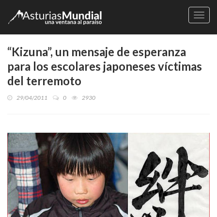
Naveg
“Kizuna”, un mensaje de esperanza
para los escolares japoneses víctimas
del terremoto
29/04/2011
0
2930