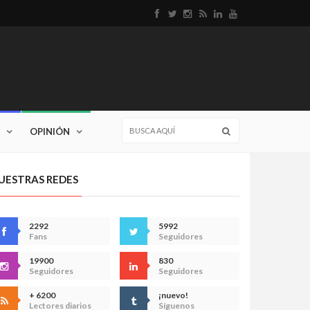
OPINIÓN
UESTRAS REDES
2292
5992
Fans
Seguidores
19900
830
Seguidores
Seguidores
+ 6200
¡nuevo!
Lectores diarios
Síguenos