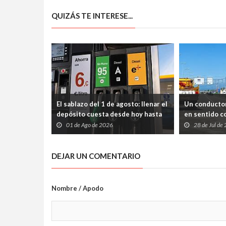
QUIZÁS TE INTERESE...
El sablazo del 1 de agosto: llenar el
Un conductor
depósito cuesta desde hoy hasta
en sentido co
tres euros más en Asturias
chocar de fr
01 de Ago de 2026
28 de Jul de
DEJAR UN COMENTARIO
Nombre / Apodo