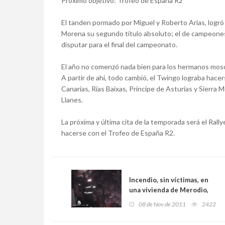
Próximo objetivo: Trofeo de España R2
El tanden pormado por Miguel y Roberto Arias, logró 
Morena su segundo título absoluto; el de campeones
disputar para el final del campeonato.
El año no comenzó nada bien para los hermanos mosco
A partir de ahí, todo cambió, el Twingo lograba hacer
Canarias, Rías Baixas, Príncipe de Asturias y Sierra 
Llanes.
La próxima y última cita de la temporada será el Rall
hacerse con el Trofeo de España R2.
Incendio, sin víctimas, en
una vivienda de Merodio,
Peñamellera Baja
08 de Nov de 2011
2422