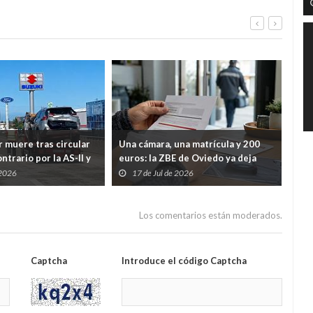
 muere tras circular
Una cámara, una matrícula y 200
Gij
ntrario por la AS-II y
euros: la ZBE de Oviedo ya deja
Riv
ente en Porceyo
casi 3.000 multas en dos meses
dep
 2026
17 de Jul de 2026
1
Tre
Los comentarios están moderados.
Captcha
Introduce el código Captcha