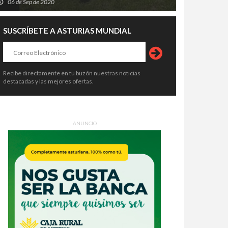
06 de Sep de 2020
SUSCRÍBETE A ASTURIAS MUNDIAL
Recibe directamente en tu buzón nuestras noticias
destacadas y las mejores ofertas.
ón cierra filas con Moreda
Asturias se convierte en el destin
iere: más de 700 empleos
costero más caro de España para
ANUNCIO
enden de la fábrica de
alquilar un coche este verano
5 de Jul de 2026
15 de Jul de 2026
mañes