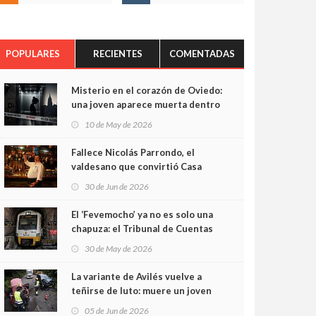
POPULARES
RECIENTES
COMENTADAS
Misterio en el corazón de Oviedo:
una joven aparece muerta dentro
del ascensor de su edificio y las
10 de May de 2026
cámaras captan sus últimos
minutos
Fallece Nicolás Parrondo, el
valdesano que convirtió Casa
Parrondo en un pedazo de
30 de Jun de 2026
Asturias en Madrid
El ‘Fevemocho’ ya no es solo una
chapuza: el Tribunal de Cuentas
cifra en casi 20 millones el
30 de May de 2026
sobrecoste de los trenes que no
cabían por los túneles
La variante de Avilés vuelve a
teñirse de luto: muere un joven
de 32 años en un violento choque
05 de Jun de 2026