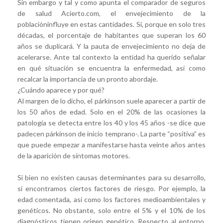
Sin embargo y tal y como apunta el comparador de seguros
de salud Acierto.com, el envejecimiento de la
poblacióninfluye en estas cantidades. Sí, porque en solo tres
décadas, el porcentaje de habitantes que superan los 60
años se duplicará. Y la pauta de envejecimiento no deja de
acelerarse. Ante tal contexto la entidad ha querido señalar
en qué situación se encuentra la enfermedad, así como
recalcar la importancia de un pronto abordaje.
¿Cuándo aparece y por qué?
Al margen de lo dicho, el párkinson suele aparecer a partir de
los 50 años de edad. Solo en el 20% de las ocasiones la
patología se detecta entre los 40 y los 45 años -se dice que
padecen párkinson de inicio temprano-. La parte “positiva” es
que puede empezar a manifestarse hasta veinte años antes
de la aparición de síntomas motores.
Si bien no existen causas determinantes para su desarrollo,
sí encontramos ciertos factores de riesgo. Por ejemplo, la
edad comentada, así como los factores medioambientales y
genéticos. No obstante, solo entre el 5% y el 10% de los
diagnósticos tienen origen genético. Respecto al entorno,