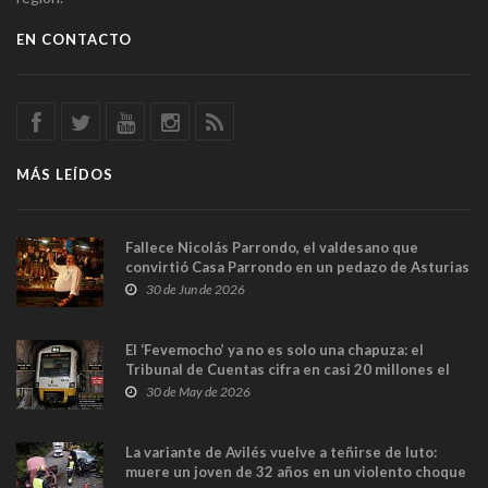
EN CONTACTO
MÁS LEÍDOS
Fallece Nicolás Parrondo, el valdesano que
convirtió Casa Parrondo en un pedazo de Asturias
en Madrid
30 de Jun de 2026
El ‘Fevemocho’ ya no es solo una chapuza: el
Tribunal de Cuentas cifra en casi 20 millones el
sobrecoste de los trenes que no cabían por los
30 de May de 2026
túneles
La variante de Avilés vuelve a teñirse de luto:
muere un joven de 32 años en un violento choque