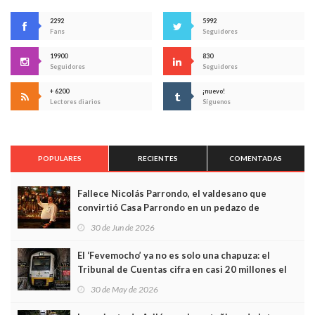
2292
5992
Fans
Seguidores
19900
830
Seguidores
Seguidores
+ 6200
¡nuevo!
Lectores diarios
Síguenos
POPULARES
RECIENTES
COMENTADAS
Fallece Nicolás Parrondo, el valdesano que
convirtió Casa Parrondo en un pedazo de
Asturias en Madrid
30 de Jun de 2026
El ‘Fevemocho’ ya no es solo una chapuza: el
Tribunal de Cuentas cifra en casi 20 millones el
sobrecoste de los trenes que no cabían por los
30 de May de 2026
túneles