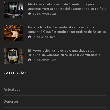
Misterio en el corazón de Oviedo: una joven
aparece muerta dentro del ascensor de su edificio
y las cámaras captan sus últimos minutos
10 de May de 2026
Fallece Nicolás Parrondo, el valdesano que
convirtió Casa Parrondo en un pedazo de Asturias
en Madrid
30 de Jun de 2026
El ‘Fevemocho’ ya no es solo una chapuza: el
Tribunal de Cuentas cifra en casi 20 millones el
sobrecoste de los trenes que no cabían por los
30 de May de 2026
túneles
CATEGORÍAS
Actualidad
Deportes