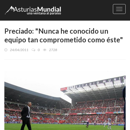
Naveg
Preciado: "Nunca he conocido un
equipo tan comprometido como éste"
24/04/2011
0
2728