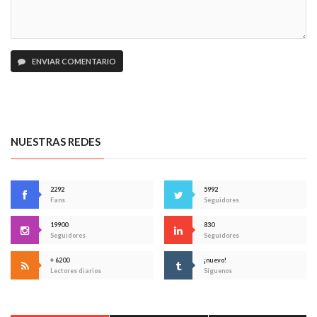
ENVIAR COMENTARIO
NUESTRAS REDES
2292
5992
Fans
Seguidores
19900
830
Seguidores
Seguidores
+ 6200
¡nuevo!
Lectores diarios
Síguenos