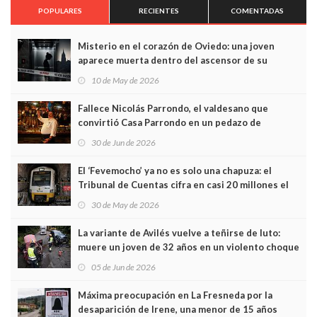
POPULARES
RECIENTES
COMENTADAS
Misterio en el corazón de Oviedo: una joven
aparece muerta dentro del ascensor de su
edificio y las cámaras captan sus últimos minutos
10 de May de 2026
Fallece Nicolás Parrondo, el valdesano que
convirtió Casa Parrondo en un pedazo de
Asturias en Madrid
30 de Jun de 2026
El ‘Fevemocho’ ya no es solo una chapuza: el
Tribunal de Cuentas cifra en casi 20 millones el
sobrecoste de los trenes que no cabían por los
30 de May de 2026
túneles
La variante de Avilés vuelve a teñirse de luto:
muere un joven de 32 años en un violento choque
frontal
05 de Jun de 2026
Máxima preocupación en La Fresneda por la
desaparición de Irene, una menor de 15 años