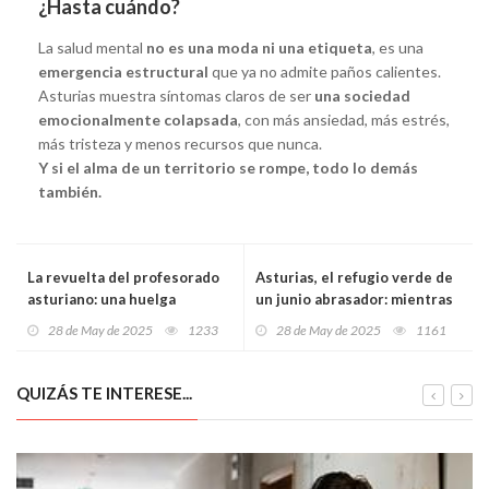
¿Hasta cuándo?
La salud mental
no es una moda ni una etiqueta
, es una
emergencia estructural
que ya no admite paños calientes.
Asturias muestra síntomas claros de ser
una sociedad
emocionalmente colapsada
, con más ansiedad, más estrés,
más tristeza y menos recursos que nunca.
Y si el alma de un territorio se rompe, todo lo demás
también.
La revuelta del profesorado
Asturias, el refugio verde de
asturiano: una huelga
un junio abrasador: mientras
“histórica” por dignidad
España se cuece, el norte
28 de May de 2025
1233
28 de May de 2025
1161
laboral, igualdad salarial y
respira entre nubes y
respeto al aula
lloviznas
QUIZÁS TE INTERESE...