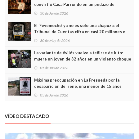
convirtió Casa Parrondo en un pedazo de
Asturias en Madrid
30 de Jun de 2026
El ‘Fevemocho’ ya no es solo una chapuza: el
Tribunal de Cuentas cifra en casi 20 millones el
sobrecoste de los trenes que no cabían por los
30 de May de 2026
túneles
La variante de Avilés vuelve a teñirse de luto:
muere un joven de 32 años en un violento choque
frontal
05 de Jun de 2026
Máxima preocupación en La Fresneda por la
desaparición de Irene, una menor de 15 años
03 de Jun de 2026
VÍDEO DESTACADO