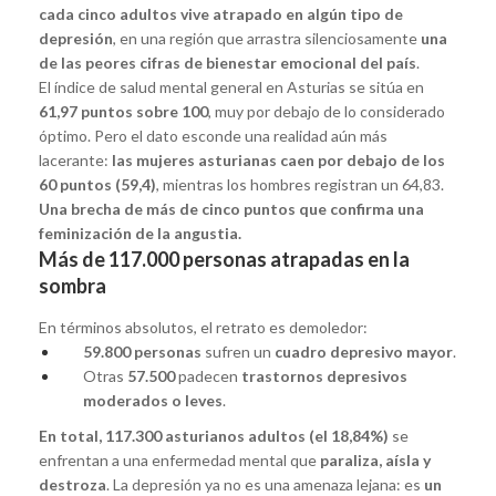
cada cinco adultos vive atrapado en algún tipo de
depresión
, en una región que arrastra silenciosamente
una
de las peores cifras de bienestar emocional del país
.
El índice de salud mental general en Asturias se sitúa en
61,97 puntos sobre 100
, muy por debajo de lo considerado
óptimo. Pero el dato esconde una realidad aún más
lacerante:
las mujeres asturianas caen por debajo de los
60 puntos (59,4)
, mientras los hombres registran un 64,83.
Una brecha de más de cinco puntos que confirma una
feminización de la angustia.
Más de 117.000 personas atrapadas en la
sombra
En términos absolutos, el retrato es demoledor:
59.800 personas
sufren un
cuadro depresivo mayor
.
Otras
57.500
padecen
trastornos depresivos
moderados o leves
.
En total, 117.300 asturianos adultos (el 18,84%)
se
enfrentan a una enfermedad mental que
paraliza, aísla y
destroza
. La depresión ya no es una amenaza lejana: es
un