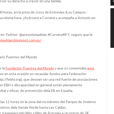
rcer su derecho a crecer en una familia.
00 horas, en la pista de cross de Entrevías (Los Campos -
sa misma hora. ¡Acércate a Corvera y acompaña a Antonio en
 en Twitter: @antoniomadrian #Corvera48 Y, seguro que le
omadrian.blogspot.com.es/
dario Puentes del Mundo
r la
Fundación Puentes del Mundo
y que os comentaba
aquí
,
tivo en esta ocasión es recaudar fondos para Federación
tp://febhi.org), que desean ser una red fuerte de asociaciones
por EBH o discapacidad en general estén plenamente
obal y eficaz, de prevención dela EB en España.
e las 11 horas en la zona del rocódromo del Parque de Invierno
metros dela Senda Verde hasta Las Caldas.
er supermercado Mas y Mas de Asturias a un precio de 5€.