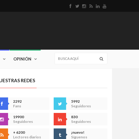
OPINIÓN
UESTRAS REDES
2292
5992
Fans
Seguidores
19900
830
Seguidores
Seguidores
+ 6200
¡nuevo!
Lectores diarios
Síguenos