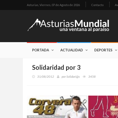
Asturias,
Viernes, 07 de Agosto de 2026
Contacto
Av
PORTADA
ACTUALIDAD
DEPORTES
Solidaridad por 3
31/08/2012
por
Solidari@s
3458