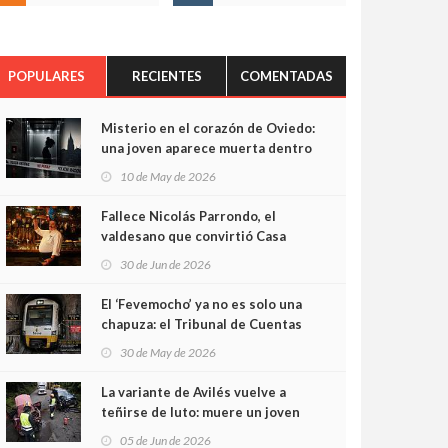
POPULARES
RECIENTES
COMENTADAS
Misterio en el corazón de Oviedo:
una joven aparece muerta dentro
del ascensor de su edificio y las
10 de May de 2026
cámaras captan sus últimos
minutos
Fallece Nicolás Parrondo, el
valdesano que convirtió Casa
Parrondo en un pedazo de
30 de Jun de 2026
Asturias en Madrid
El ‘Fevemocho’ ya no es solo una
chapuza: el Tribunal de Cuentas
cifra en casi 20 millones el
30 de May de 2026
sobrecoste de los trenes que no
cabían por los túneles
La variante de Avilés vuelve a
teñirse de luto: muere un joven
de 32 años en un violento choque
05 de Jun de 2026