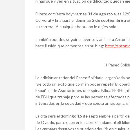
niñas que viven en situación de dificultad puedan eje
El reto comienza hoy viernes
31 de agosto
a las 12:
Corvera) y finalizará el domingo
2 de septiembre
a e
su carrera! A cualquier hora... no le dejes solo.
También puedes seguir el evento y animar a Antonio
hace ilusión que comentes en su blog:
http://antoni
II Paseo Soli
La edición anterior del Paseo Solidario, organizada po
fue todo un éxito que confían poder repetir. El obje
Española de Asociaciones de Espina Bífida FEBHI (ht
de EBH que trabaje porque las personas afectadas 
integradas en la sociedad y que exista un sistema, gl
La cita será el domingo
16 de septiembre
a partir d
de Oviedo, para recorrer los aproximadamente8 kiló
Las
entradas-donativos
se pueden adquirir en cualqui