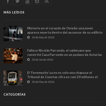
MÁS LEÍDOS
Misterio en el corazón de Oviedo: una joven
aparece muerta dentro del ascensor de su edificio
y las cámaras captan sus últimos minutos
10 de May de 2026
Fallece Nicolás Parrondo, el valdesano que
convirtió Casa Parrondo en un pedazo de Asturias
en Madrid
30 de Jun de 2026
El ‘Fevemocho’ ya no es solo una chapuza: el
Tribunal de Cuentas cifra en casi 20 millones el
sobrecoste de los trenes que no cabían por los
30 de May de 2026
túneles
CATEGORÍAS