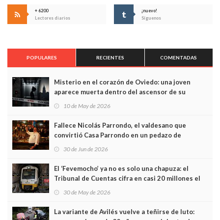
+ 6200
¡nuevo!
Lectores diarios
Síguenos
POPULARES
RECIENTES
COMENTADAS
Misterio en el corazón de Oviedo: una joven
aparece muerta dentro del ascensor de su
edificio y las cámaras captan sus últimos minutos
10 de May de 2026
Fallece Nicolás Parrondo, el valdesano que
convirtió Casa Parrondo en un pedazo de
Asturias en Madrid
30 de Jun de 2026
El ‘Fevemocho’ ya no es solo una chapuza: el
Tribunal de Cuentas cifra en casi 20 millones el
sobrecoste de los trenes que no cabían por los
30 de May de 2026
túneles
La variante de Avilés vuelve a teñirse de luto: