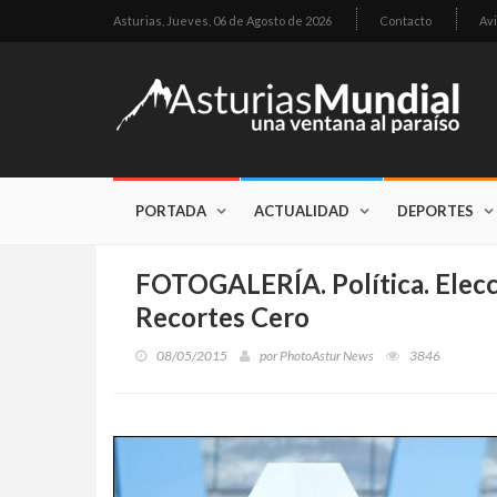
Asturias,
Jueves, 06 de Agosto de 2026
Contacto
Avi
PORTADA
ACTUALIDAD
DEPORTES
FOTOGALERÍA. Política. Elec
Recortes Cero
08/05/2015
por
PhotoAstur News
3846