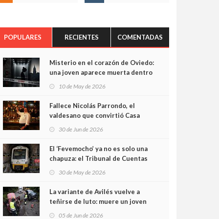
POPULARES
RECIENTES
COMENTADAS
Misterio en el corazón de Oviedo:
una joven aparece muerta dentro
del ascensor de su edificio y las
10 de May de 2026
cámaras captan sus últimos
minutos
Fallece Nicolás Parrondo, el
valdesano que convirtió Casa
Parrondo en un pedazo de
30 de Jun de 2026
Asturias en Madrid
El ‘Fevemocho’ ya no es solo una
chapuza: el Tribunal de Cuentas
cifra en casi 20 millones el
30 de May de 2026
sobrecoste de los trenes que no
cabían por los túneles
La variante de Avilés vuelve a
teñirse de luto: muere un joven
de 32 años en un violento choque
05 de Jun de 2026