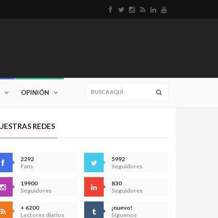
OPINIÓN
UESTRAS REDES
2292
5992
Fans
Seguidores
19900
830
Seguidores
Seguidores
+ 6200
¡nuevo!
Lectores diarios
Síguenos