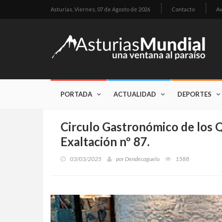
Asturias,
Viernes, 07 de Agosto de 2026
Contacto
Av
PORTADA
ACTUALIDAD
DEPORTES
Circulo Gastronómico de los 
Exaltación nº 87.
03/03/2025
por
Dendecaguelu
1588