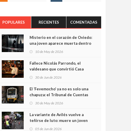
POPULARES
RECIENTES
COMENTADAS
Misterio en el corazón de Oviedo:
una joven aparece muerta dentro
del ascensor de su edificio y las
10 de May de 2026
cámaras captan sus últimos
minutos
Fallece Nicolás Parrondo, el
valdesano que convirtió Casa
Parrondo en un pedazo de
30 de Jun de 2026
Asturias en Madrid
El ‘Fevemocho’ ya no es solo una
chapuza: el Tribunal de Cuentas
cifra en casi 20 millones el
30 de May de 2026
sobrecoste de los trenes que no
cabían por los túneles
La variante de Avilés vuelve a
teñirse de luto: muere un joven
de 32 años en un violento choque
05 de Jun de 2026