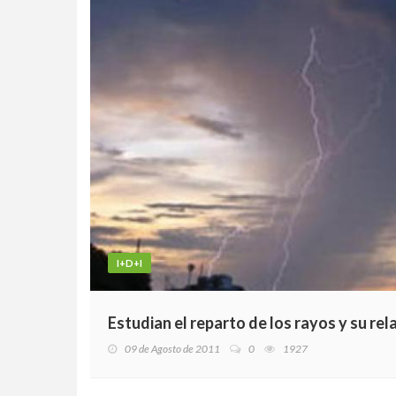
I+D+I
Estudian el reparto de los rayos y su rel
09 de Agosto de 2011
0
1927