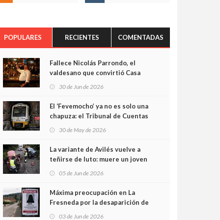
POPULARES
RECIENTES
COMENTADAS
Fallece Nicolás Parrondo, el
valdesano que convirtió Casa
Parrondo en un pedazo de
30 de Jun de 2026
Asturias en Madrid
El ‘Fevemocho’ ya no es solo una
chapuza: el Tribunal de Cuentas
cifra en casi 20 millones el
30 de May de 2026
sobrecoste de los trenes que no
cabían por los túneles
La variante de Avilés vuelve a
teñirse de luto: muere un joven
de 32 años en un violento choque
05 de Jun de 2026
frontal
Máxima preocupación en La
Fresneda por la desaparición de
Irene, una menor de 15 años
03 de Jun de 2026