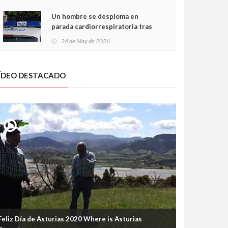
Un hombre se desploma en
parada cardiorrespiratoria tras
encararse con la Policía Local en
24 de May de 2026
Luanco
ÍDEO DESTACADO
Feliz Día de Asturias 2020 Where is Asturias