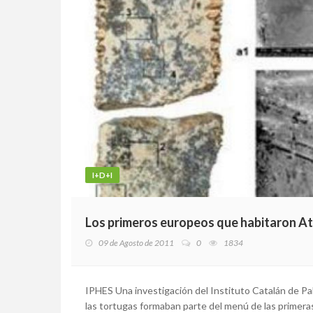
I+D+I
Los primeros europeos que habitaron A
09 de Agosto de 2011
0
1834
IPHES Una investigación del Instituto Catalán de P
las tortugas formaban parte del menú de las primer